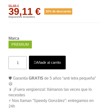
55,88 €
39,11 €
30% de descuento
Impuestos incluidos
Marca
PREMIUM
Añadir al carrito
🛡️ Garantía
GRATIS
de 5 años “anti letra pequeña”
😃
📱 ¡Fuera vergüenza!: llámanos las veces que lo
necesites
⚡ Nos llaman “Speedy González”: entregamos en
24h