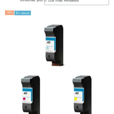
-35%
En stock