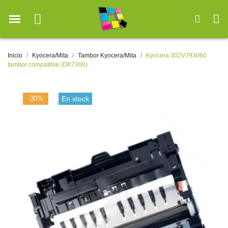
Inicio
Kyocera/Mita
Tambor Kyocera/Mita
Kyocera 302V793060
tambor compatible (DK7300)
-30%
En stock