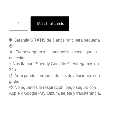
Añadir al carrito
🛡️ Garantía
GRATIS
de 5 años “anti letra pequeña”
😃
📱 ¡Fuera vergüenza!: llámanos las veces que lo
necesites
⚡ Nos llaman “Speedy González”: entregamos en
24h
📦 Aquí puedes arrepentirte: las devoluciones son
gratis
💳 No aguantes la respiración: pago seguro con
Apple y Google Pay, Bizum, tarjeta y transferencia.