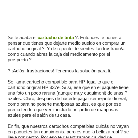
Se te acaba el
cartucho de tinta
?. Entonces te pones a
pensar que tienes que dejarte medio sueldo en comprar un
cartucho original ?. Y de repente, te sientes tan frustrado/a
como cuando abres la caja del medicamento por el
prospecto ?.
? ¡Adiós, frustraciones! Tenemos la solución para ti.
Se llama cartucho compatible para HP. Igualito que el
cartucho original HP 937e. Sí sí, ese que en el paquete tiene
una foto un poco raruna (aunque muy cuquimoni) de unas ?
azules. Claro, después de hacerte pagar semejante dineral,
como para no ponerte mariposas azules, es que por ese
precio tendría que venir incluido un jardín de mariposas
azules para el salón de tu casa.
En fin, que nuestros cartuchos compatibles quizás no vayan
en paquetes tan cuquimonis, pero es que la belleza real ? se
lleva por dentro. Por eso te garantizamos calidad de