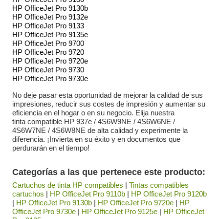
HP OfficeJet Pro 9130b
HP OfficeJet Pro 9132e
HP OfficeJet Pro 9133
HP OfficeJet Pro 9135e
HP OfficeJet Pro 9700
HP OfficeJet Pro 9720
HP OfficeJet Pro 9720e
HP OfficeJet Pro 9730
HP OfficeJet Pro 9730e
No deje pasar esta oportunidad de mejorar la calidad de sus
impresiones, reducir sus costes de impresión y aumentar su
eficiencia en el hogar o en su negocio. Elija nuestra
tinta compatible HP 937e / 4S6W9NE / 4S6W6NE /
4S6W7NE / 4S6W8NE de alta calidad y experimente la
diferencia. ¡Invierta en su éxito y en documentos que
perdurarán en el tiempo!
Categorías a las que pertenece este producto:
Cartuchos de tinta HP compatibles
|
Tintas compatibles
cartuchos
|
HP OfficeJet Pro 9110b
|
HP OfficeJet Pro 9120b
|
HP OfficeJet Pro 9130b
|
HP OfficeJet Pro 9720e
|
HP
OfficeJet Pro 9730e
|
HP OfficeJet Pro 9125e
|
HP OfficeJet