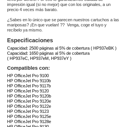
impresión igual (si no mejor) que con los originales, a un
precio 4 veces más barato.
¿Sabes en lo único que se parecen nuestros cartuchos a las
mariposas? ¡En que vuelan! ?? Venga, coge el tuyo y
recíbelo ya mismo.
Especificaciones
Capacidad: 2500 páginas al 5% de cobertura ( HP937eBK )
Capacidad: 1650 páginas al 5% de cobertura
( HP937eC, HP937eM, HP937eY )
Compatibles con:
HP OfficeJet Pro 9100
HP OfficeJet Pro 9110b
HP OfficeJet Pro 9117b
HP OfficeJet Pro 9120
HP OfficeJet Pro 9120b
HP OfficeJet Pro 9120e
HP OfficeJet Pro 9122e
HP OfficeJet Pro 9123
HP OfficeJet Pro 9125e
HP OfficeJet Pro 9128e
HP OfficeJet Pro 9130