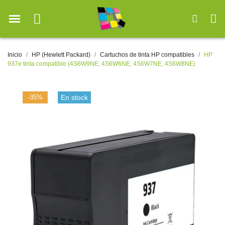
Inicio
HP (Hewlett Packard)
Cartuchos de tinta HP compatibles
HP
937e tinta compatible (4S6W9NE, 4S6W6NE, 4S6W7NE, 4S6W8NE)
-35%
En stock