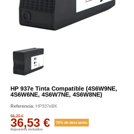
HP 937e Tinta Compatible (4S6W9NE,
4S6W6NE, 4S6W7NE, 4S6W8NE)
Referencia
HP937eBK
56,20 €
36,53 €
35% de descuento
Impuestos incluidos