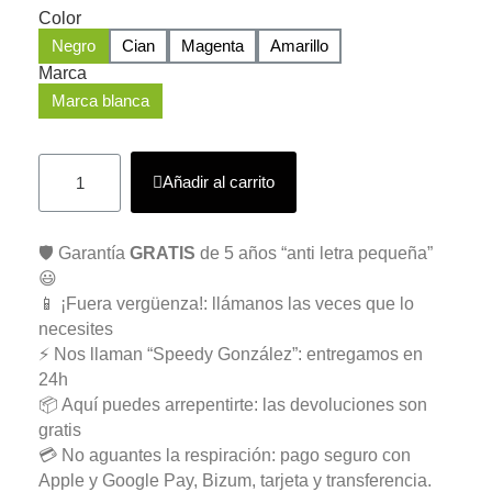
Color
Negro
Cian
Magenta
Amarillo
Marca
Marca blanca
Añadir al carrito
🛡️ Garantía
GRATIS
de 5 años “anti letra pequeña”
😃
📱 ¡Fuera vergüenza!: llámanos las veces que lo
necesites
⚡ Nos llaman “Speedy González”: entregamos en
24h
📦 Aquí puedes arrepentirte: las devoluciones son
gratis
💳 No aguantes la respiración: pago seguro con
Apple y Google Pay, Bizum, tarjeta y transferencia.