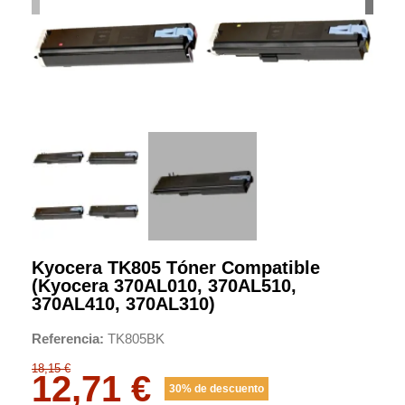
Kyocera TK805 Tóner Compatible
(Kyocera 370AL010, 370AL510,
370AL410, 370AL310)
Referencia
TK805BK
18,15 €
12,71 €
30% de descuento