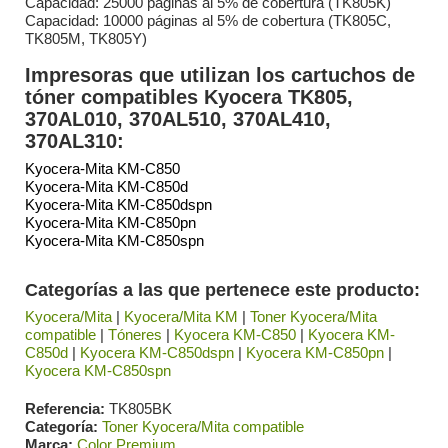
Capacidad: 25000 páginas al 5% de cobertura (TK805K)
Capacidad: 10000 páginas al 5% de cobertura (TK805C,
TK805M, TK805Y)
Impresoras que utilizan los cartuchos de
tóner compatibles Kyocera TK805,
370AL010, 370AL510, 370AL410,
370AL310:
Kyocera-Mita KM-C850
Kyocera-Mita KM-C850d
Kyocera-Mita KM-C850dspn
Kyocera-Mita KM-C850pn
Kyocera-Mita KM-C850spn
Categorías a las que pertenece este producto:
Kyocera/Mita
|
Kyocera/Mita KM
|
Toner Kyocera/Mita
compatible
|
Tóneres
|
Kyocera KM-C850
|
Kyocera KM-
C850d
|
Kyocera KM-C850dspn
|
Kyocera KM-C850pn
|
Kyocera KM-C850spn
Referencia
TK805BK
Categoría
Toner Kyocera/Mita compatible
Marca
Color Premium