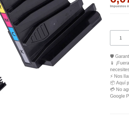
Impuestos i
🛡️ Garan
📱 ¡Fuera
necesite
⚡ Nos ll
📦 Aquí p
💳 No agu
Google Pa