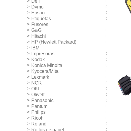
Dell
Dymo
Epson
Etiquetas
Fusores
G&G
Hitachi
HP (Hewlett Packard)
IBM
Impresoras
Kodak
Konica Minolta
Kyocera/Mita
Lexmark
NCR
OKI
Olivetti
Panasonic
Pantum
Philips
Ricoh
Roland
Rollos de papel