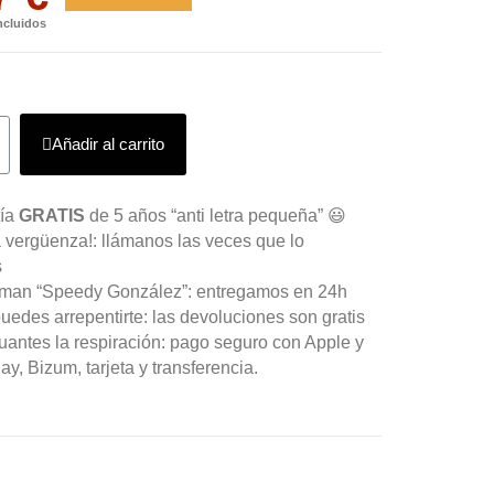
ncluidos
Añadir al carrito
tía
GRATIS
de 5 años “anti letra pequeña” 😃
 vergüenza!: llámanos las veces que lo
s
aman “Speedy González”: entregamos en 24h
uedes arrepentirte: las devoluciones son gratis
antes la respiración: pago seguro con Apple y
y, Bizum, tarjeta y transferencia.