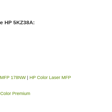
ble HP 5KZ38A:
r MFP 178NW
|
HP Color Laser MFP
Color Premium