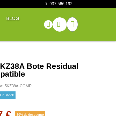
937 566 192
BLOG
KZ38A Bote Residual
atible
ia
5KZ38A-COMP
En stock
7 €
30% de descuento