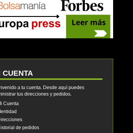
I CUENTA
nvenido a tu cuenta. Desde aquí puedes
inistrar tus direcciones y pedidos.
i Cuenta
dentidad
irecciones
istorial de pedidos