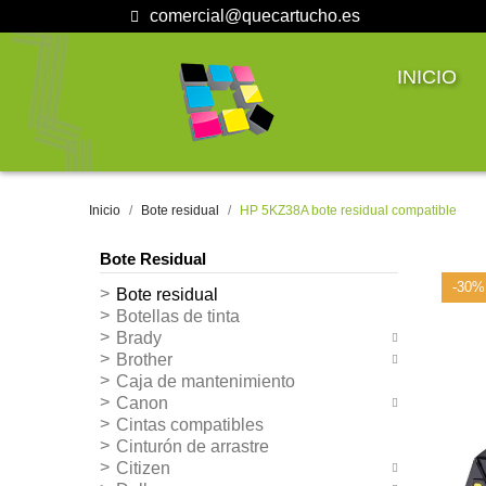
comercial@quecartucho.es
INICIO
Inicio
Bote residual
HP 5KZ38A bote residual compatible
Bote Residual
-30%
Bote residual
Botellas de tinta
Brady
Brother
Caja de mantenimiento
Canon
Cintas compatibles
Cinturón de arrastre
Citizen