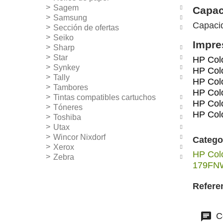
Sagem
Capac
Samsung
Capacid
Sección de ofertas
Seiko
Impre
Sharp
Star
HP Colo
Synkey
HP Col
Tally
HP Col
Tambores
HP Col
Tintas compatibles cartuchos
HP Colo
Tóneres
HP Colo
Toshiba
Utax
Wincor Nixdorf
Catego
Xerox
HP Col
Zebra
179FN
Refere
Co