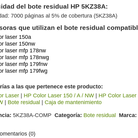
idad del bote residual HP 5KZ38A:
ad: 7000 páginas al 5% de cobertura (5KZ38A)
soras que utilizan el bote residual compati
r laser 150a
or laser 150nw
or laser mfp 178nw
or laser mfp 178nwg
r laser mfp 179fnw
r laser mfp 179fwg
rías a las que pertenece este producto:
or Laser
|
HP Color Laser 150 / A / NW
|
HP Color Lase
W
|
Bote residual
|
Caja de mantenimiento
ncia
5KZ38A-COMP
Categoría
Bote residual
Marca
mentarios (0)