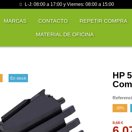
L-J: 08:00 a 17:00 y Viernes: 08:00 a 15:00
MARCAS
CONTACTO
REPETIR COMPRA
MATERIAL DE OFICINA
HP 5
En stock
Comp
Referenc
-30%
8,68 €
6,0