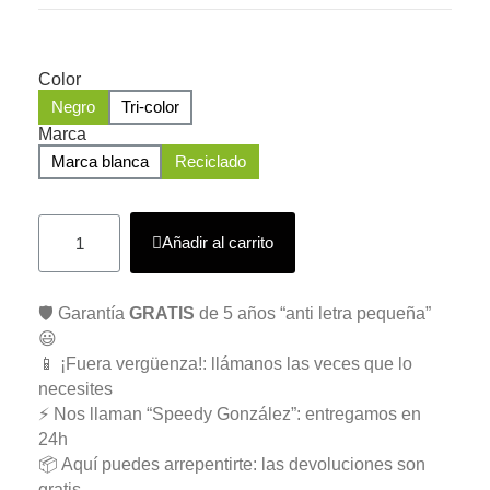
Color
Negro
Tri-color
Marca
Marca blanca
Reciclado
Añadir al carrito
🛡️ Garantía
GRATIS
de 5 años “anti letra pequeña”
😃
📱 ¡Fuera vergüenza!: llámanos las veces que lo
necesites
⚡ Nos llaman “Speedy González”: entregamos en
24h
📦 Aquí puedes arrepentirte: las devoluciones son
gratis