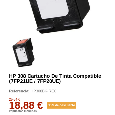
HP 308 Cartucho De Tinta Compatible
(7FP21UE / 7FP20UE)
Referencia
HP308BK-REC
29,04 €
18,88 €
35% de descuento
Impuestos incluidos