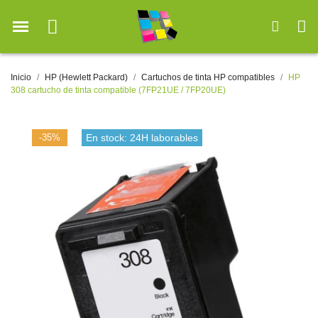
Inicio
HP (Hewlett Packard)
Cartuchos de tinta HP compatibles
HP
308 cartucho de tinta compatible (7FP21UE / 7FP20UE)
-35%
En stock: 24H laborables