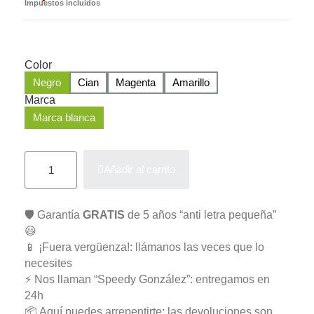
Impuestos incluidos
Color
Negro
Cian
Magenta
Amarillo
Marca
Marca blanca
Añadir al carrito
🛡️ Garantía
GRATIS
de 5 años “anti letra pequeña”
😃
📱 ¡Fuera vergüenza!: llámanos las veces que lo
necesites
⚡ Nos llaman “Speedy González”: entregamos en
24h
📦 Aquí puedes arrepentirte: las devoluciones son