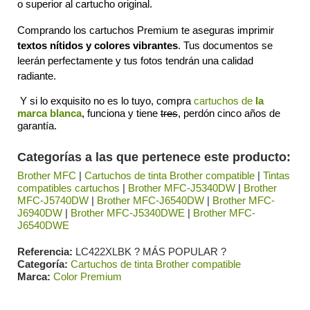
o superior al cartucho original.
Comprando los cartuchos Premium te aseguras imprimir 
textos nítidos y colores vibrantes
. Tus documentos se 
leerán perfectamente y tus fotos tendrán una calidad 
radiante.
 Y si lo exquisito no es lo tuyo, compra 
cartuchos de 
la 
marca blanca
, funciona y tiene 
tres
, perdón cinco años de 
garantía. 
Categorías a las que pertenece este producto:
Brother MFC
|
Cartuchos de tinta Brother compatible
|
Tintas
compatibles cartuchos
|
Brother MFC-J5340DW
|
Brother
MFC-J5740DW
|
Brother MFC-J6540DW
|
Brother MFC-
J6940DW
|
Brother MFC-J5340DWE
|
Brother MFC-
J6540DWE
Referencia
LC422XLBK ? MÁS POPULAR ?
Categoría
Cartuchos de tinta Brother compatible
Marca
Color Premium