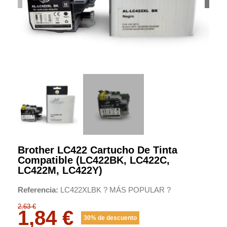
Brother LC422 Cartucho De Tinta
Compatible (LC422BK, LC422C,
LC422M, LC422Y)
Referencia
LC422XLBK ? MÁS POPULAR ?
2,63 €
1,84 €
30% de descuento