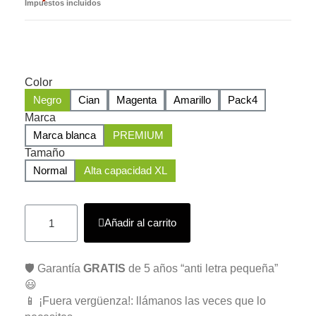
Impuestos incluidos
Color
Negro
Cian
Magenta
Amarillo
Pack4
Marca
Marca blanca
PREMIUM
Tamaño
Normal
Alta capacidad XL
Añadir al carrito
🛡️ Garantía
GRATIS
de 5 años “anti letra pequeña”
😃
📱 ¡Fuera vergüenza!: llámanos las veces que lo