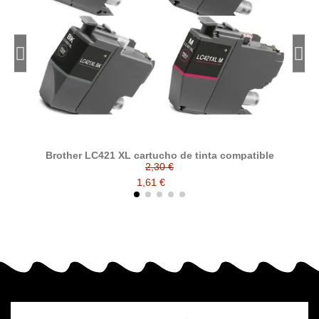
Brother LC421 XL cartucho de tinta compatible
B
2,30 €
1,61 €