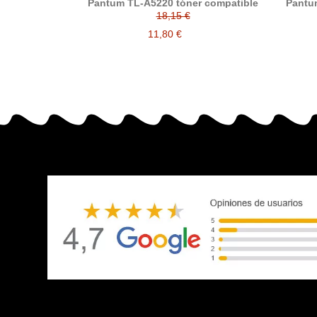
Pantum TL-A5220 tóner compatible
Pantu
18,15 €
11,80 €