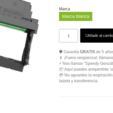
Marca
Marca blanca
Añadir al carrit
🛡️ Garantía
GRATIS
de 5 años
📱 ¡Fuera vergüenza!: llámano
⚡ Nos llaman “Speedy Gonzál
📦 Aquí puedes arrepentirte: l
💳 No aguantes la respiració
tarjeta y transferencia.