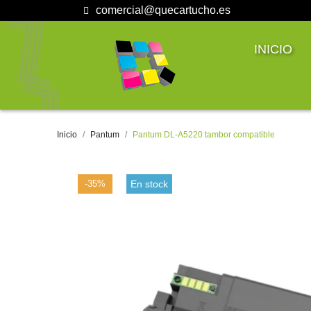
comercial@quecartucho.es
INICIO
Inicio
Pantum
Pantum DL-A5220 tambor compatible
-35%
En stock