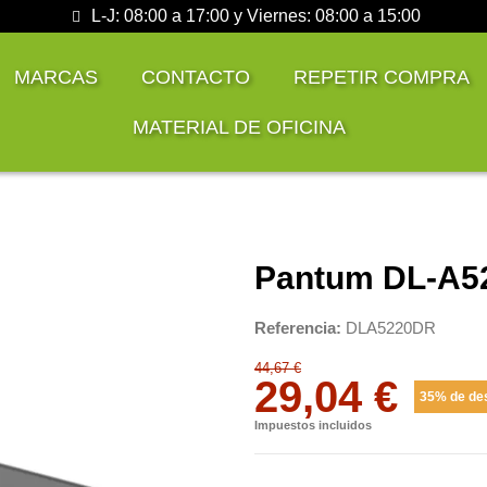
L-J: 08:00 a 17:00 y Viernes: 08:00 a 15:00
MARCAS
CONTACTO
REPETIR COMPRA
MATERIAL DE OFICINA
Pantum DL-A5
Referencia
DLA5220DR
44,67 €
29,04 €
35% de de
Impuestos incluidos