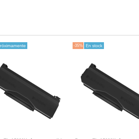
róximamente
-35%
En stock