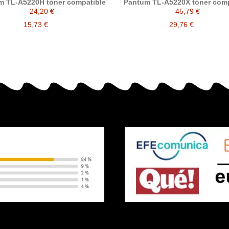
m TL-A5220H tóner compatible
Pantum TL-A5220X tóner comp
24,20 €
45,79 €
15,73 €
29,76 €