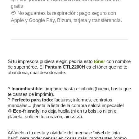
gratis
💳 No aguantes la respiración: pago seguro con
Apple y Google Pay, Bizum, tarjeta y transferencia.
Si tu impresora pudiera elegir, pediría esto
tóner
con nombre
de superhéroe. El
Pantum CTL2200H
es el tóner que no te
abandona, cual desodorante.
?
Incombustible
: imprime hasta el infinito (bueno, hasta que
te canses de imprimir).
?
Perfecto para todo
: facturas, informes, contratos,
mandalas... ¡hasta la lista de la compra saldrá impecable!
♻️
Eco-friendly
: no deja huella (ni en tu bolsillo ni en el
planeta, solo en tu corazón, ainssss).
Añádelo a tu cesta y olvídate del mensaje “nivel de tinta
bajo”, para poder pensar en cosas más importantes (como