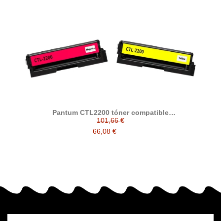
Pantum CTL2200 tóner compatible
(CTL2200K,CTL2200C, CTL2200M, CTL2200Y)
101,66 €
66,08 €