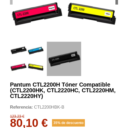
Pantum CTL2200H Tóner Compatible
(CTL2200HK, CTL2220HC, CTL2220HM,
CTL2220HY)
Referencia
CTL2200HBK-B
123,23 €
80,10 €
35% de descuento