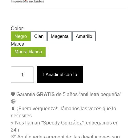
Impuestos incluidos
Color
Negro
Cian
Magenta
Amarillo
Marca
Marca blanca
Añadir al carrito
🛡️ Garantía
GRATIS
de 5 años “anti letra pequeña”
😃
📱 ¡Fuera vergüenza!: llámanos las veces que lo
necesites
⚡ Nos llaman “Speedy González”: entregamos en
24h
📦 Aquí puedes arrepentirte: las devoluciones son