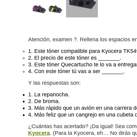
Atención, examen ?. Rellena los espacios en
1.
Este tóner compatible para Kyocera T
2.
El precio de este tóner es _______.
3.
Este tóner Quecartucho te lo va a entreg
4.
Con este tóner tú vas a ser _______.
Y las respuestas son:
1.
La repanocha.
2.
De broma.
3.
Más rápido que un avión en una carrera d
4.
Más feliz que un cangrejo en una cubeta 
¿Cuántas has acertado? ¡Da igual! Sea como
Kyocera
. (Para la Kyocera, eh… No dirás q