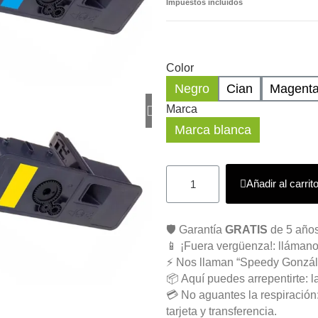
Impuestos incluidos
Color
Negro
Cian
Magent
Marca
Marca blanca
Añadir al carrit
🛡️ Garantía
GRATIS
de 5 años
📱 ¡Fuera vergüenza!: llámano
⚡ Nos llaman “Speedy Gonzál
📦 Aquí puedes arrepentirte: l
💳 No aguantes la respiració
tarjeta y transferencia.