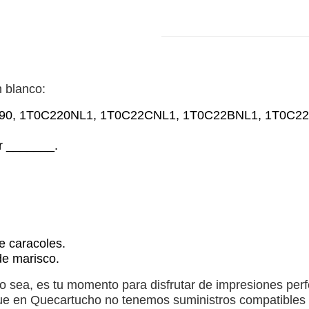
 blanco:
K5490, 1T0C220NL1, 1T0C22CNL1, 1T0C22BNL1, 1T0C2
ar _______.
e caracoles.
de marisco.
 sea, es tu momento para disfrutar de impresiones perf
ue en Quecartucho no tenemos suministros compatibles 