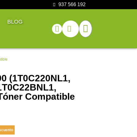
937 566 192
BLOG
ible
0 (1T0C220NL1,
1T0C22BNL1,
óner Compatible
scuento