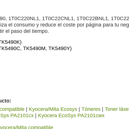
5490, 1T0C220NL1, 1T0C22CNL1, 1T0C22BNL1, 1T0C22AN
za el consumo y reduce el coste por página para tu nego
ir el paso del tiempo.
(TK5490K)
 (TK5490C, TK5490M, TK5490Y)
ucto:
compatible
|
Kyocera/Mita Ecosys
|
Tóneres
|
Toner láse
oSys PA2101cx
|
Kyocera EcoSys PA2101cwx
yocera/Mita compatible