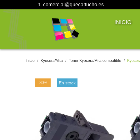
comercial@quecartucho.es
INICIO
Inicio
Kyocera/Mita
Toner Kyocera/Mita compatible
Kyocer
-30%
En stock