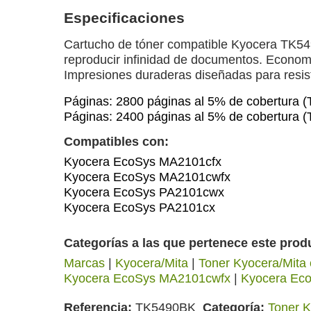
Especificaciones
Cartucho de tóner compatible Kyocera TK
reproducir infinidad de documentos. Economi
Impresiones duraderas diseñadas para resist
Páginas: 2800 páginas al 5% de cobertura 
Páginas: 2400 páginas al 5% de cobertura
Compatibles con:
Kyocera EcoSys MA2101cfx
Kyocera EcoSys MA2101cwfx
Kyocera EcoSys PA2101cwx
Kyocera EcoSys PA2101cx
Categorías a las que pertenece este prod
Marcas
|
Kyocera/Mita
|
Toner Kyocera/Mita 
Kyocera EcoSys MA2101cwfx
|
Kyocera Ec
Referencia
TK5490BK
Categoría
Toner K