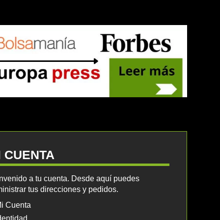
I CUENTA
nvenido a tu cuenta. Desde aquí puedes
inistrar tus direcciones y pedidos.
i Cuenta
dentidad