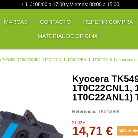
L-J: 08:00 a 17:00 y Viernes: 08:00 a 15:00
MARCAS
CONTACTO
REPETIR COMPRA
MATERIAL DE OFICINA
a TK5490 (1T0C220NL1, 1T0C22CNL1, 1T0C22BNL1, 1T0C22ANL1) tóner compat
Kyocera TK549
1T0C22CNL1, 
1T0C22ANL1) T
Referencia
TK5490BK
21,02 €
14,71 €
30% de de