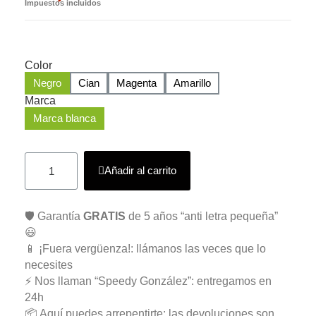
Impuestos incluidos
Color
Negro
Cian
Magenta
Amarillo
Marca
Marca blanca
Añadir al carrito
🛡️ Garantía
GRATIS
de 5 años “anti letra pequeña”
😃
📱 ¡Fuera vergüenza!: llámanos las veces que lo
necesites
⚡ Nos llaman “Speedy González”: entregamos en
24h
📦 Aquí puedes arrepentirte: las devoluciones son