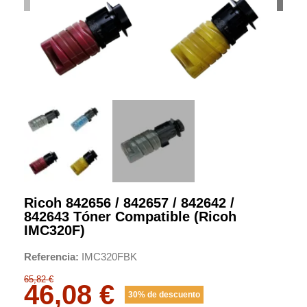
Ricoh 842656 / 842657 / 842642 /
842643 Tóner Compatible (Ricoh
IMC320F)
Referencia
IMC320FBK
65,82 €
46,08 €
30% de descuento