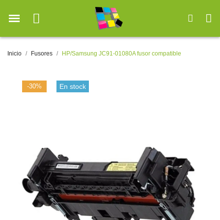
Inicio
Fusores
HP/Samsung JC91-01080A fusor compatible
-30%
En stock