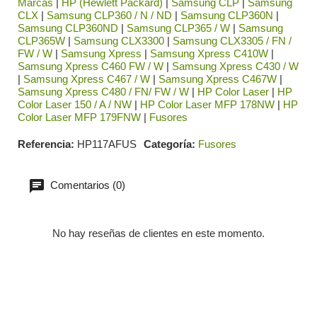
Marcas
|
HP (Hewlett Packard)
|
Samsung CLP
|
Samsung
CLX
|
Samsung CLP360 / N / ND
|
Samsung CLP360N
|
Samsung CLP360ND
|
Samsung CLP365 / W
|
Samsung
CLP365W
|
Samsung CLX3300
|
Samsung CLX3305 / FN /
FW / W
|
Samsung Xpress
|
Samsung Xpress C410W
|
Samsung Xpress C460 FW / W
|
Samsung Xpress C430 / W
|
Samsung Xpress C467 / W
|
Samsung Xpress C467W
|
Samsung Xpress C480 / FN/ FW / W
|
HP Color Laser
|
HP
Color Laser 150 / A / NW
|
HP Color Laser MFP 178NW
|
HP
Color Laser MFP 179FNW
|
Fusores
Referencia
HP117AFUS
Categoría
Fusores
Comentarios (0)
No hay reseñas de clientes en este momento.