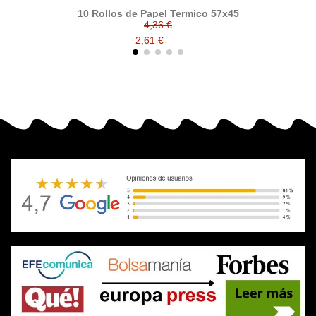
10 Rollos de Papel Termico 57x45
Pa
4,36 €
2,61 €