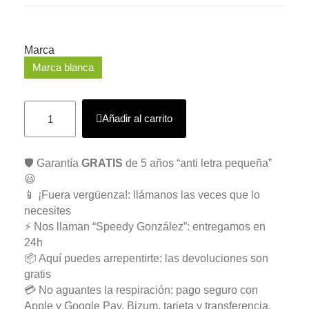
Marca
Marca blanca
Añadir al carrito
🛡️ Garantía
GRATIS
de 5 años “anti letra pequeña”
😃
📱 ¡Fuera vergüenza!: llámanos las veces que lo
necesites
⚡ Nos llaman “Speedy González”: entregamos en
24h
📦 Aquí puedes arrepentirte: las devoluciones son
gratis
💳 No aguantes la respiración: pago seguro con
Apple y Google Pay, Bizum, tarjeta y transferencia.