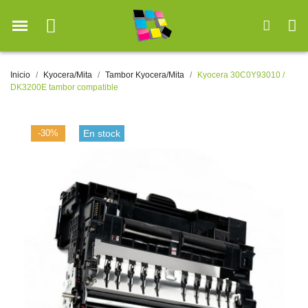
Inicio
Kyocera/Mita
Tambor Kyocera/Mita
Kyocera 30C0Y93010 /
DK3200E tambor compatible
-30%
En stock