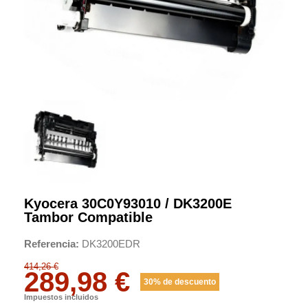
Kyocera 30C0Y93010 / DK3200E
Tambor Compatible
Referencia
DK3200EDR
414,26 €
289,98 €
30% de descuento
Impuestos incluidos