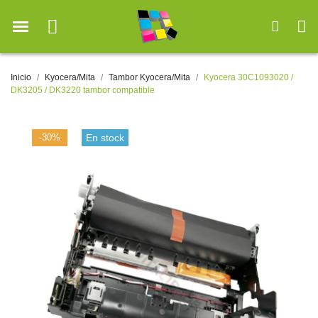
Inicio
Kyocera/Mita
Tambor Kyocera/Mita
Kyocera 30C1093020 /
DK3205 / DK3220 tambor compatible
-30%
En stock