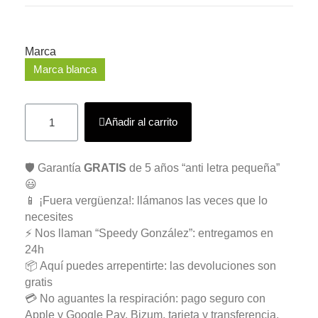
Marca
Marca blanca
Añadir al carrito
🛡️ Garantía
GRATIS
de 5 años “anti letra pequeña”
😃
📱 ¡Fuera vergüenza!: llámanos las veces que lo
necesites
⚡ Nos llaman “Speedy González”: entregamos en
24h
📦 Aquí puedes arrepentirte: las devoluciones son
gratis
💳 No aguantes la respiración: pago seguro con
Apple y Google Pay, Bizum, tarjeta y transferencia.