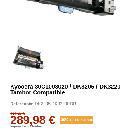
Kyocera 30C1093020 / DK3205 / DK3220
Tambor Compatible
Referencia
DK3205/DK3220EDR
414,26 €
289,98 €
30% de descuento
Impuestos incluidos