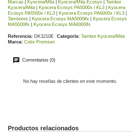
Marcas
|
Kyocera/Mita
|
Kyocera/Mita Ecosys
|
Tambor
Kyocera/Mita
|
Kyocera Ecosys PA5000x / KL3
|
Kyocera
Ecosys PA5500x / KL3
|
Kyocera Ecosys PA6000x / KL3
|
Tambores
|
Kyocera Ecosys MA5000ifx
|
Kyocera Ecosys
MA5500ifx
|
Kyocera Ecosys MA6000ifx
Referencia
DK3210E
Categoría
Tambor Kyocera/Mita
Marca
Color Premium
Comentarios (0)
No hay reseñas de clientes en este momento.
Productos relacionados