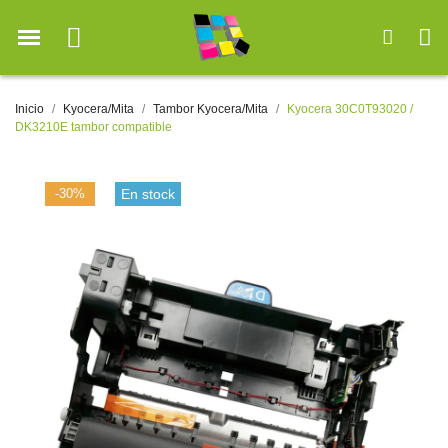
Inicio
Kyocera/Mita
Tambor Kyocera/Mita
Kyocera 30C0T93020 /
DK3210E tambor compatible
-30%
En stock