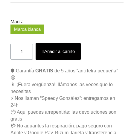
Marca
Marca blanca
Añadir al carrito
🛡️ Garantía
GRATIS
de 5 años “anti letra pequeña”
😃
📱 ¡Fuera vergüenza!: llámanos las veces que lo
necesites
⚡ Nos llaman “Speedy González”: entregamos en
24h
📦 Aquí puedes arrepentirte: las devoluciones son
gratis
💳 No aguantes la respiración: pago seguro con
Apple y Google Pay, Bizum, tarjeta y transferencia.