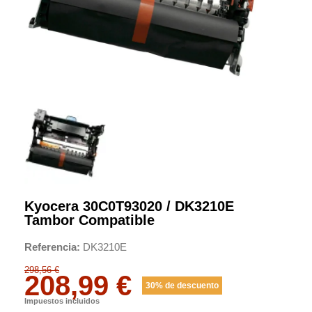
Kyocera 30C0T93020 / DK3210E
Tambor Compatible
Referencia
DK3210E
298,56 €
208,99 €
30% de descuento
Impuestos incluidos