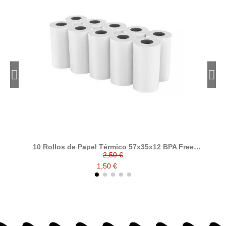
10 Rollos de Papel Térmico 57x35x12 BPA Free
Pa
FSCP para TPV y Datáfonos
2,50 €
1,50 €