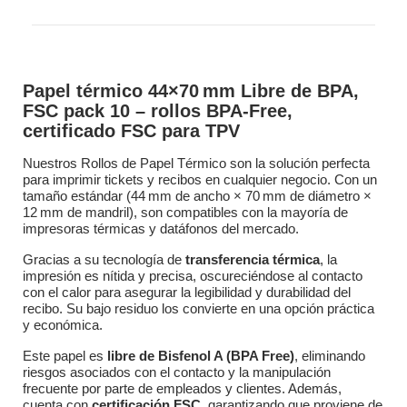
Papel térmico 44×70 mm Libre de BPA,
FSC pack 10 – rollos BPA‑Free,
certificado FSC para TPV
Nuestros Rollos de Papel Térmico son la solución perfecta
para imprimir tickets y recibos en cualquier negocio. Con un
tamaño estándar (44 mm de ancho × 70 mm de diámetro ×
12 mm de mandril), son compatibles con la mayoría de
impresoras térmicas y datáfonos del mercado.
Gracias a su tecnología de
transferencia térmica
, la
impresión es nítida y precisa, oscureciéndose al contacto
con el calor para asegurar la legibilidad y durabilidad del
recibo. Su bajo residuo los convierte en una opción práctica
y económica.
Este papel es
libre de Bisfenol A (BPA Free)
, eliminando
riesgos asociados con el contacto y la manipulación
frecuente por parte de empleados y clientes
.
Además,
cuenta con
certificación FSC
, garantizando que proviene de