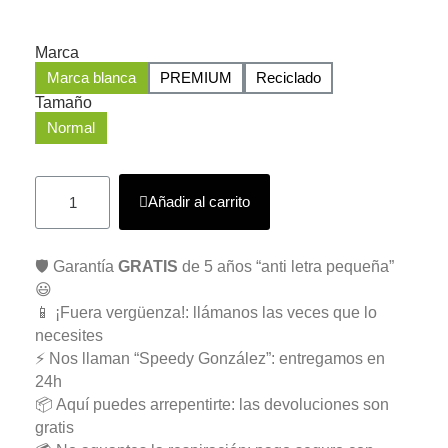
Marca
Marca blanca
PREMIUM
Reciclado
Tamaño
Normal
Añadir al carrito
🛡️ Garantía
GRATIS
de 5 años “anti letra pequeña”
😃
📱 ¡Fuera vergüenza!: llámanos las veces que lo
necesites
⚡ Nos llaman “Speedy González”: entregamos en
24h
📦 Aquí puedes arrepentirte: las devoluciones son
gratis