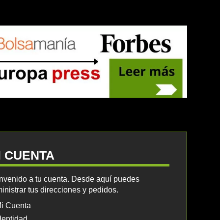
I CUENTA
nvenido a tu cuenta. Desde aquí puedes
inistrar tus direcciones y pedidos.
i Cuenta
dentidad