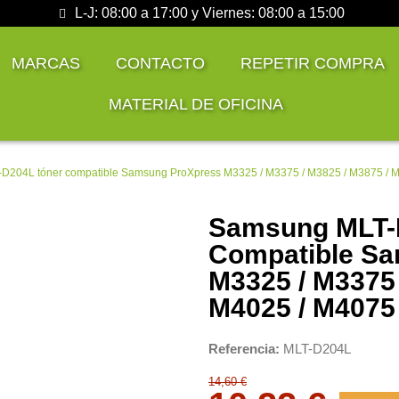
L-J: 08:00 a 17:00 y Viernes: 08:00 a 15:00
MARCAS
CONTACTO
REPETIR COMPRA
MATERIAL DE OFICINA
D204L tóner compatible Samsung ProXpress M3325 / M3375 / M3825 / M3875 / 
Samsung MLT-
Compatible S
M3325 / M3375 
M4025 / M4075
Referencia
MLT-D204L
14,60 €