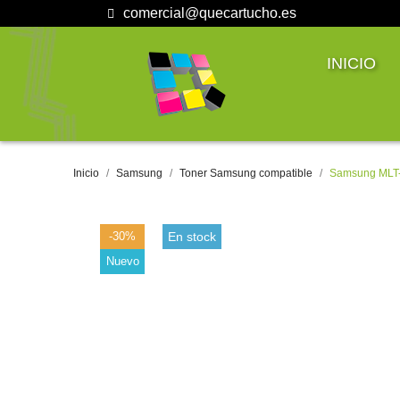
comercial@quecartucho.es
INICIO
Inicio
Samsung
Toner Samsung compatible
Samsung MLT-
-30%
En stock
Nuevo