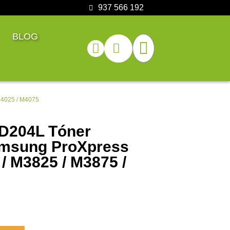
937 566 192
BLOG
M4025 / M4075
D204L Tóner
amsung ProXpress
/ M3825 / M3875 /