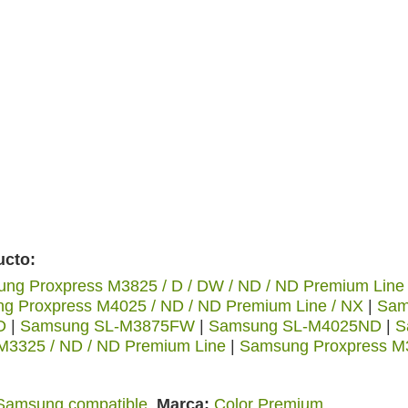
ucto:
ng Proxpress M3825 / D / DW / ND / ND Premium Line
g Proxpress M4025 / ND / ND Premium Line / NX
|
Sam
D
|
Samsung SL-M3875FW
|
Samsung SL-M4025ND
|
S
M3325 / ND / ND Premium Line
|
Samsung Proxpress M3
Samsung compatible
Marca
Color Premium