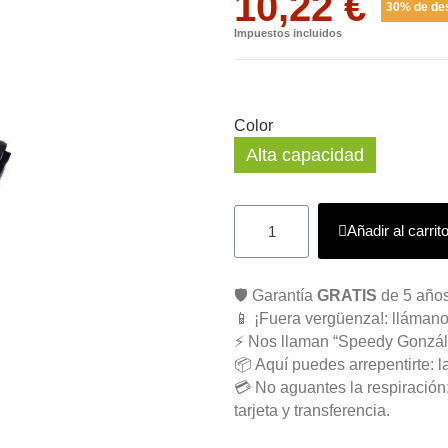
10,22 €
30% de de
Impuestos incluidos
Color
Alta capacidad
Añadir al carrit
🛡️ Garantía
GRATIS
de 5 años
📱 ¡Fuera vergüenza!: llámano
⚡ Nos llaman “Speedy Gonzál
📦 Aquí puedes arrepentirte: l
💳 No aguantes la respiració
tarjeta y transferencia.