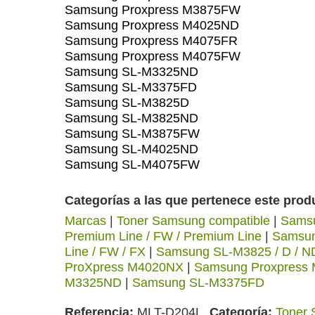
Samsung Proxpress M3875FW
Samsung Proxpress M4025ND
Samsung Proxpress M4075FR
Samsung Proxpress M4075FW
Samsung SL-M3325ND
Samsung SL-M3375FD
Samsung SL-M3825D
Samsung SL-M3825ND
Samsung SL-M3875FW
Samsung SL-M4025ND
Samsung SL-M4075FW
Categorías a las que pertenece este prod
Marcas
|
Toner Samsung compatible
|
Samsu
Premium Line / FW / Premium Line
|
Samsun
Line / FW / FX
|
Samsung SL-M3825 / D / N
ProXpress M4020NX
|
Samsung Proxpress 
M3325ND
|
Samsung SL-M3375FD
Referencia
MLT-D204L
Categoría
Toner 