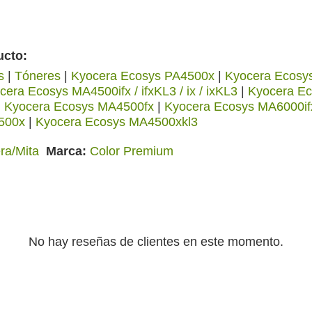
ucto:
s
|
Tóneres
|
Kyocera Ecosys PA4500x
|
Kyocera Ecosy
cera Ecosys MA4500ifx / ifxKL3 / ix / ixKL3
|
Kyocera Ec
|
Kyocera Ecosys MA4500fx
|
Kyocera Ecosys MA6000if
500x
|
Kyocera Ecosys MA4500xkl3
ra/Mita
Marca
Color Premium
No hay reseñas de clientes en este momento.