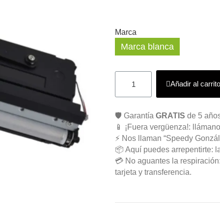
Marca
Marca blanca
Añadir al carrit
🛡️ Garantía
GRATIS
de 5 años
📱 ¡Fuera vergüenza!: llámano
⚡ Nos llaman “Speedy Gonzál
📦 Aquí puedes arrepentirte: l
💳 No aguantes la respiració
tarjeta y transferencia.