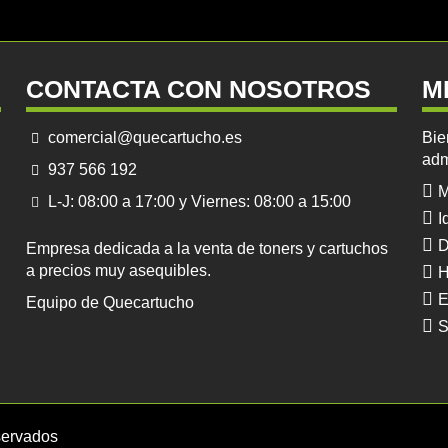
CONTACTA CON NOSOTROS
M
comercial@quecartucho.es
Bie
adm
937 566 192
M
L-J: 08:00 a 17:00 y Viernes: 08:00 a 15:00
I
D
Empresa dedicada a la venta de toners y cartuchos
a precios muy asequibles.
H
E
Equipo de Quecartucho
S
servados