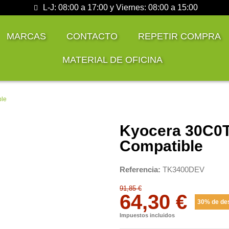
L-J: 08:00 a 17:00 y Viernes: 08:00 a 15:00
MARCAS
CONTACTO
REPETIR COMPRA
MATERIAL DE OFICINA
ble
Kyocera 30C0T
Compatible
Referencia
TK3400DEV
91,85 €
64,30 €
30% de de
Impuestos incluidos