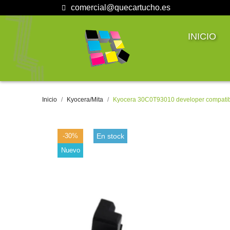
comercial@quecartucho.es
INICIO
Inicio
Kyocera/Mita
Kyocera 30C0T93010 developer compati
-30%
En stock
Nuevo