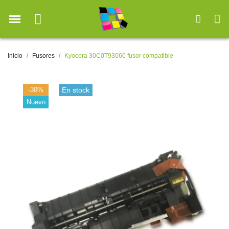
Inicio
Fusores
Kyocera 30C0T93060 fusor compatible
-30%
En stock
Nuevo