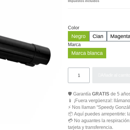
Impuestos incluidos
Color
Negro
Cian
Magent
Marca
Marca blanca
Añadir al carrit
🛡️ Garantía
GRATIS
de 5 años
📱 ¡Fuera vergüenza!: llámano
⚡ Nos llaman “Speedy Gonzál
📦 Aquí puedes arrepentirte: l
💳 No aguantes la respiració
tarjeta y transferencia.