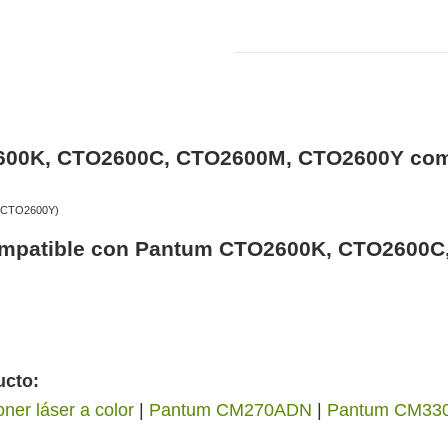
2600K, CTO2600C, CTO2600M, CTO2600Y com
, CTO2600Y)
r compatible con Pantum CTO2600K, CTO2600
ucto:
oner láser a color
|
Pantum CM270ADN
|
Pantum CM33