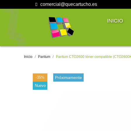
comercial@quecartucho.es
INICIO
Inicio
Pantum
Pantum CTO2600 tóner compatible (CTO260
-35%
Próximamente
Nuevo