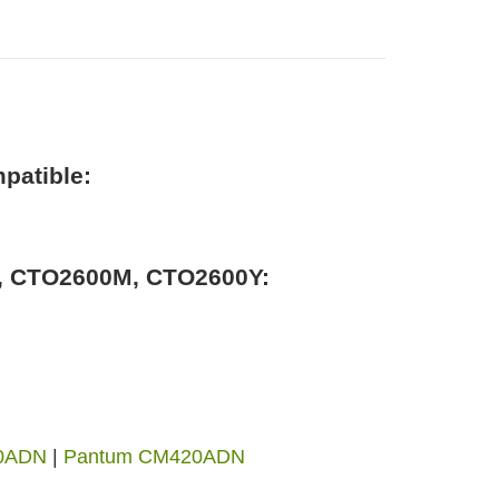
patible:
C, CTO2600M, CTO2600Y:
0ADN
|
Pantum CM420ADN