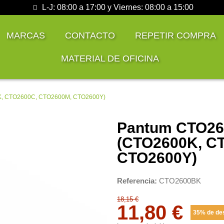
L-J: 08:00 a 17:00 y Viernes: 08:00 a 15:00
MARCAS
CONTACTO
REPETIR COMPRA
MATERIAL DE OFICINA
0K, CTO2600C, CTO2600M, CTO2600Y)
Pantum CTO260
(CTO2600K, C
CTO2600Y)
Referencia
CTO2600BK
18,15 €
11,80 €
35% de de