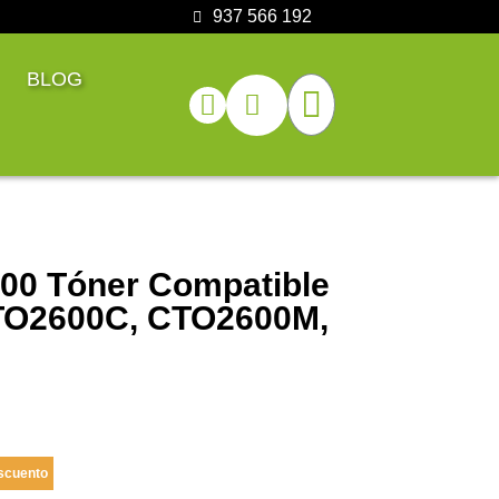
937 566 192
BLOG
0 Tóner Compatible
TO2600C, CTO2600M,
scuento