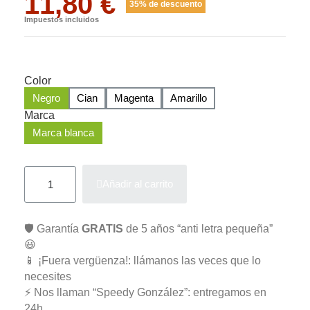
11,80 €
35% de descuento
Impuestos incluidos
Color
Negro
Cian
Magenta
Amarillo
Marca
Marca blanca
Añadir al carrito
🛡️ Garantía
GRATIS
de 5 años “anti letra pequeña”
😃
📱 ¡Fuera vergüenza!: llámanos las veces que lo
necesites
⚡ Nos llaman “Speedy González”: entregamos en
24h