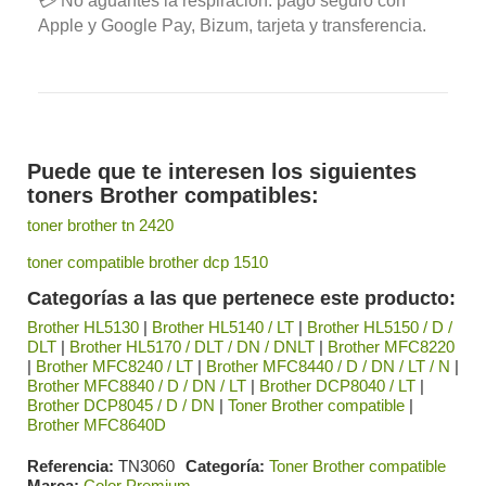
💳 No aguantes la respiración: pago seguro con
Apple y Google Pay, Bizum, tarjeta y transferencia.
Puede que te interesen los siguientes
toners Brother compatibles:
toner brother tn 2420
toner compatible brother dcp 1510
Categorías a las que pertenece este producto:
Brother HL5130
|
Brother HL5140 / LT
|
Brother HL5150 / D /
DLT
|
Brother HL5170 / DLT / DN / DNLT
|
Brother MFC8220
|
Brother MFC8240 / LT
|
Brother MFC8440 / D / DN / LT / N
|
Brother MFC8840 / D / DN / LT
|
Brother DCP8040 / LT
|
Brother DCP8045 / D / DN
|
Toner Brother compatible
|
Brother MFC8640D
Referencia
TN3060
Categoría
Toner Brother compatible
Marca
Color Premium