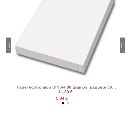
Papel economico DIN A4 80 gramos, paquete 500
T
folios
11,69 €
5,84 €