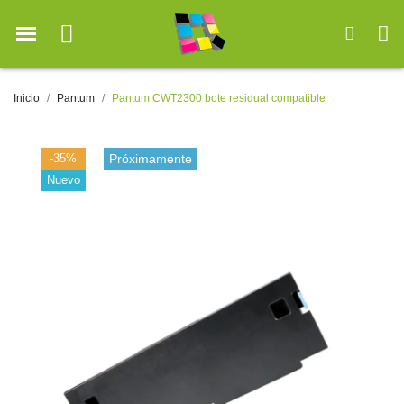
Inicio
Pantum
Pantum CWT2300 bote residual compatible
-35%
Próximamente
Nuevo