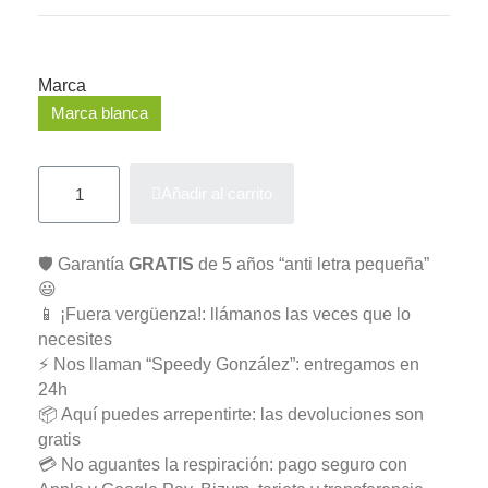
Marca
Marca blanca
Añadir al carrito
🛡️ Garantía
GRATIS
de 5 años “anti letra pequeña”
😃
📱 ¡Fuera vergüenza!: llámanos las veces que lo
necesites
⚡ Nos llaman “Speedy González”: entregamos en
24h
📦 Aquí puedes arrepentirte: las devoluciones son
gratis
💳 No aguantes la respiración: pago seguro con