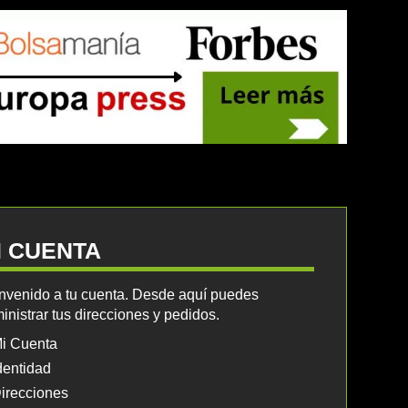
I CUENTA
nvenido a tu cuenta. Desde aquí puedes
inistrar tus direcciones y pedidos.
i Cuenta
dentidad
irecciones