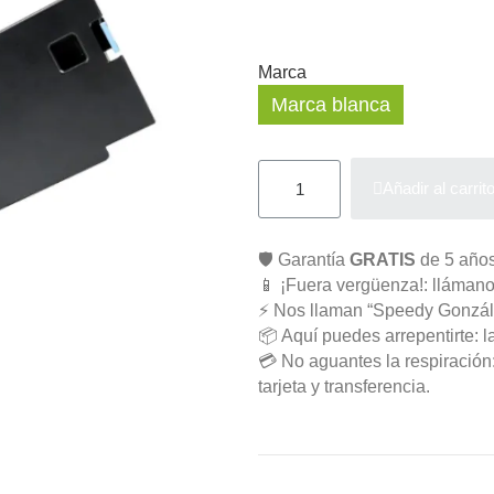
Marca
Marca blanca
Añadir al carrit
🛡️ Garantía
GRATIS
de 5 años
📱 ¡Fuera vergüenza!: llámano
⚡ Nos llaman “Speedy Gonzál
📦 Aquí puedes arrepentirte: l
💳 No aguantes la respiració
tarjeta y transferencia.