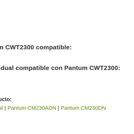
um CWT2300 compatible:
esidual compatible con Pantum CWT2300:
ucto:
al
|
Pantum CM230ADN
|
Pantum CM230DN