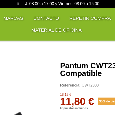
L-J: 08:00 a 17:00 y Viernes: 08:00 a 15:00
MARCAS
CONTACTO
REPETIR COMPRA
MATERIAL DE OFICINA
Pantum CWT23
Compatible
Referencia
CWT2300
18,15 €
11,80 €
35% de de
Impuestos incluidos