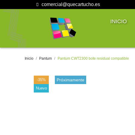
comercial@quecartucho.es
INICIO
Inicio
Pantum
Pantum CWT2300 bote residual compatible
-35%
Próximamente
Nuevo