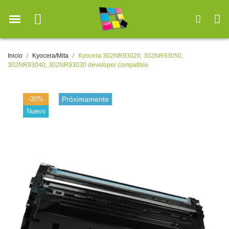
Inicio
Kyocera/Mita
Kyocera 302NR93020, 302NR93050,
302NR93040, 302NR93030 developer compatible
-30%
Próximamente
Nuevo