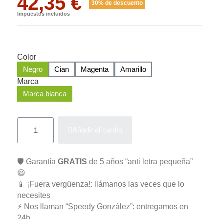
42,35 €
30% de descuento
Impuestos incluidos
Color
Negro
Cian
Magenta
Amarillo
Marca
Marca blanca
Añadir al carrito
🛡️ Garantía
GRATIS
de 5 años “anti letra pequeña”
😃
📱 ¡Fuera vergüenza!: llámanos las veces que lo
necesites
⚡ Nos llaman “Speedy González”: entregamos en
24h