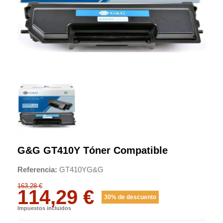
G&G GT410Y Tóner Compatible
Referencia
GT410YG&G
163,28 €
114,29 €
30% de descuento
Impuestos incluidos