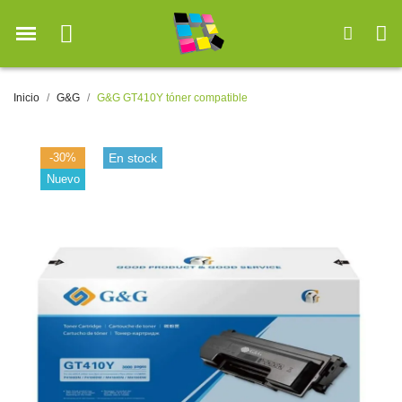
Inicio
G&G
G&G GT410Y tóner compatible
-30%
En stock
Nuevo