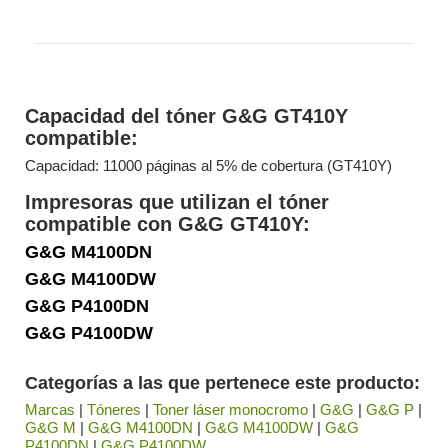
Capacidad del tóner G&G GT410Y
compatible:
Capacidad: 11000 páginas al 5% de cobertura (GT410Y)
Impresoras que utilizan el tóner
compatible con G&G GT410Y:
G&G M4100DN
G&G M4100DW
G&G P4100DN
G&G P4100DW
Categorías a las que pertenece este producto:
Marcas
|
Tóneres
|
Toner láser monocromo
|
G&G
|
G&G P
|
G&G M
|
G&G M4100DN
|
G&G M4100DW
|
G&G
P4100DN
|
G&G P4100DW