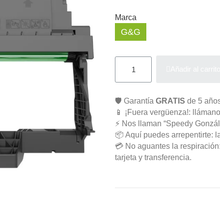
Marca
G&G
Añadir al carrit
🛡️ Garantía
GRATIS
de 5 años
📱 ¡Fuera vergüenza!: llámano
⚡ Nos llaman “Speedy Gonzál
📦 Aquí puedes arrepentirte: l
💳 No aguantes la respiració
tarjeta y transferencia.