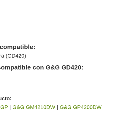
compatible:
ura (GD420)
r compatible con G&G GD420:
ucto:
 GP
|
G&G GM4210DW
|
G&G GP4200DW