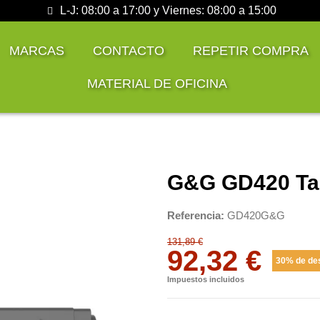
L-J: 08:00 a 17:00 y Viernes: 08:00 a 15:00
MARCAS
CONTACTO
REPETIR COMPRA
MATERIAL DE OFICINA
G&G GD420 Ta
Referencia
GD420G&G
131,89 €
92,32 €
30% de de
Impuestos incluidos