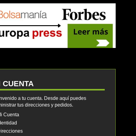
I CUENTA
nvenido a tu cuenta. Desde aquí puedes
inistrar tus direcciones y pedidos.
i Cuenta
dentidad
irecciones