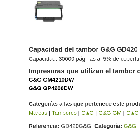
Capacidad del tambor G&G GD420 
Capacidad: 30000 páginas al 5% de cobert
Impresoras que utilizan el tambo
G&G GM4210DW
G&G GP4200DW
Categorías a las que pertenece este prod
Marcas
|
Tambores
|
G&G
|
G&G GM
|
G&G
Referencia
GD420G&G
Categoría
G&G