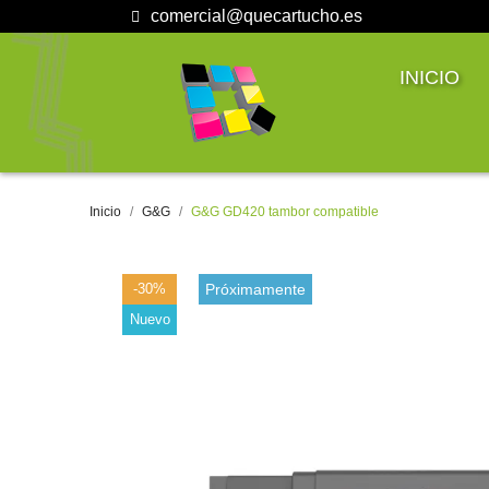
comercial@quecartucho.es
INICIO
Inicio
G&G
G&G GD420 tambor compatible
-30%
Próximamente
Nuevo