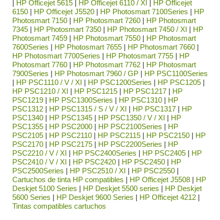
|
HP Officejet 5615
|
HP Officejet 6110 / XI
|
HP Officejet
6150
|
HP Officejet J5520
|
HP Photosmart 7100Series
|
HP
Photosmart 7150
|
HP Photosmart 7260
|
HP Photosmart
7345
|
HP Photosmart 7350
|
HP Photosmart 7450 / XI
|
HP
Photosmart 7459
|
HP Photosmart 7550
|
HP Photosmart
7600Series
|
HP Photosmart 7655
|
HP Photosmart 7660
|
HP Photosmart 7700Series
|
HP Photosmart 7755
|
HP
Photosmart 7760
|
HP Photosmart 7762
|
HP Photosmart
7900Series
|
HP Photosmart 7960 / GP
|
HP PSC1100Series
|
HP PSC1110 / V / XI
|
HP PSC1200Series
|
HP PSC1205
|
HP PSC1210 / XI
|
HP PSC1215
|
HP PSC1217
|
HP
PSC1219
|
HP PSC1300Series
|
HP PSC1310
|
HP
PSC1312
|
HP PSC1315 / S / V / XI
|
HP PSC1317
|
HP
PSC1340
|
HP PSC1345
|
HP PSC1350 / V / XI
|
HP
PSC1355
|
HP PSC2000
|
HP PSC2100Series
|
HP
PSC2105
|
HP PSC2110
|
HP PSC2115
|
HP PSC2150
|
HP
PSC2170
|
HP PSC2175
|
HP PSC2200Series
|
HP
PSC2210 / V / XI
|
HP PSC2400Series
|
HP PSC2405
|
HP
PSC2410 / V / XI
|
HP PSC2420
|
HP PSC2450
|
HP
PSC2500Series
|
HP PSC2510 / XI
|
HP PSC2550
|
Cartuchos de tinta HP compatibles
|
HP Officejet J5508
|
HP
Deskjet 5100 Series
|
HP Deskjet 5500 series
|
HP Deskjet
5600 Series
|
HP Deskjet 9600 Series
|
HP Officejet 4212
|
Tintas compatibles cartuchos