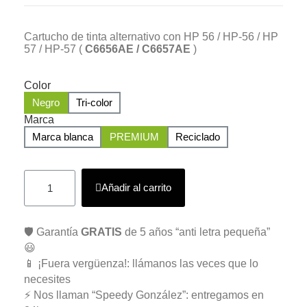
Cartucho de tinta alternativo con HP 56 / HP-56 / HP
57 / HP-57 (
C6656AE /
C6657AE
)
Color
Negro
Tri-color
Marca
Marca blanca
PREMIUM
Reciclado
Añadir al carrito
🛡️ Garantía
GRATIS
de 5 años “anti letra pequeña”
😃
📱 ¡Fuera vergüenza!: llámanos las veces que lo
necesites
⚡ Nos llaman “Speedy González”: entregamos en