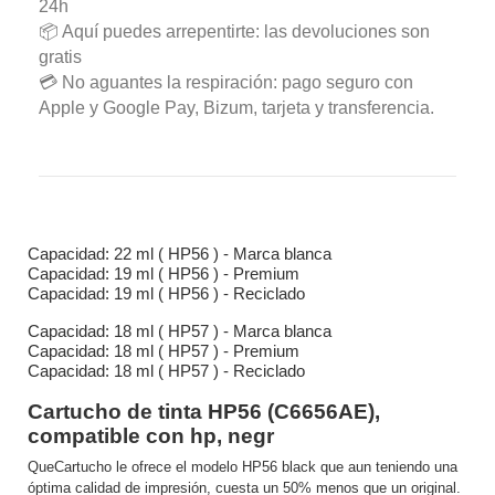
24h
📦 Aquí puedes arrepentirte: las devoluciones son
gratis
💳 No aguantes la respiración: pago seguro con
Apple y Google Pay, Bizum, tarjeta y transferencia.
Capacidad: 22 ml ( HP56 ) - Marca blanca
Capacidad: 19 ml ( HP56 ) - Premium
Capacidad: 19 ml ( HP56 ) - Reciclado
Capacidad: 18 ml ( HP57 ) - Marca blanca
Capacidad: 18 ml ( HP57 ) - Premium
Capacidad: 18 ml ( HP57 ) - Reciclado
Cartucho de tinta
H
P56
(C6656AE),
compatible con hp, negr
QueCartucho le ofrece el modelo HP56 black que aun teniendo una
óptima calidad de impresión, cuesta un 50% menos que un original.