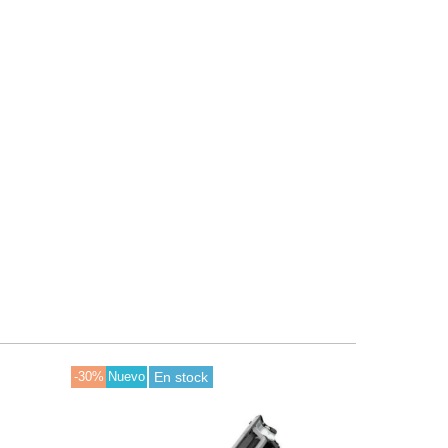
-30%
Nuevo
En stock