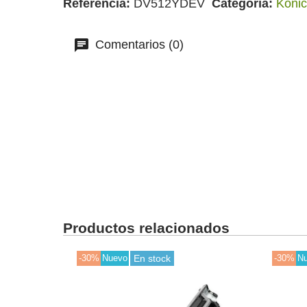
Referencia
DV512YDEV
Categoría
Konic
Comentarios (0)
Productos relacionados
-30%
Nuevo
En stock
-30%
N