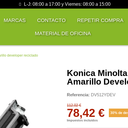
L-J: 08:00 a 17:00 y Viernes: 08:00 a 15:00
MARCAS
CONTACTO
REPETIR COMPRA
MATERIAL DE OFICINA
llo developer reciclado
Konica Minolt
Amarillo Devel
Referencia
DV512YDEV
112,02 €
78,42 €
30% de de
Impuestos incluidos