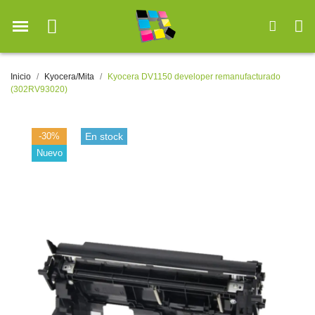
Inicio
Kyocera/Mita
Kyocera DV1150 developer remanufacturado
(302RV93020)
-30%
En stock
Nuevo