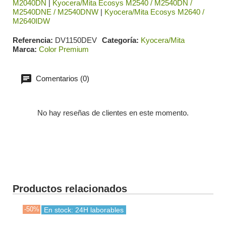
M2040DN
|
Kyocera/Mita Ecosys M2540 / M2540DN /
M2540DNE / M2540DNW
|
Kyocera/Mita Ecosys M2640 /
M2640IDW
Referencia
DV1150DEV
Categoría
Kyocera/Mita
Marca
Color Premium
Comentarios (0)
No hay reseñas de clientes en este momento.
Productos relacionados
-50%
-30
En stock: 24H laborables