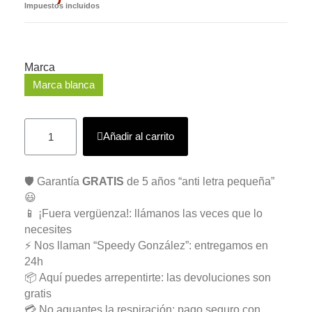
Impuestos incluidos
Marca
Marca blanca
Añadir al carrito
🛡️ Garantía
GRATIS
de 5 años “anti letra pequeña”
😃
📱 ¡Fuera vergüenza!: llámanos las veces que lo
necesites
⚡ Nos llaman “Speedy González”: entregamos en
24h
📦 Aquí puedes arrepentirte: las devoluciones son
gratis
💳 No aguantes la respiración: pago seguro con