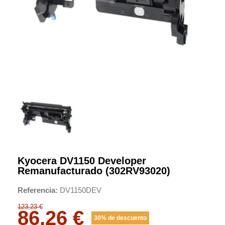
Kyocera DV1150 Developer
Remanufacturado (302RV93020)
Referencia
DV1150DEV
123,23 €
86,26 €
30% de descuento