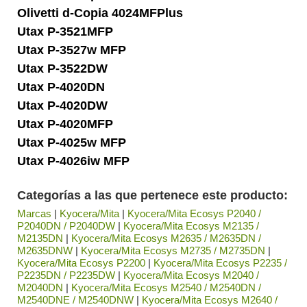
Olivetti d-Copia 4024MFPlus
Utax P-3521MFP
Utax P-3527w MFP
Utax P-3522DW
Utax P-4020DN
Utax P-4020DW
Utax P-4020MFP
Utax P-4025w MFP
Utax P-4026iw MFP
Categorías a las que pertenece este producto:
Marcas
|
Kyocera/Mita
|
Kyocera/Mita Ecosys P2040 /
P2040DN / P2040DW
|
Kyocera/Mita Ecosys M2135 /
M2135DN
|
Kyocera/Mita Ecosys M2635 / M2635DN /
M2635DNW
|
Kyocera/Mita Ecosys M2735 / M2735DN
|
Kyocera/Mita Ecosys P2200
|
Kyocera/Mita Ecosys P2235 /
P2235DN / P2235DW
|
Kyocera/Mita Ecosys M2040 /
M2040DN
|
Kyocera/Mita Ecosys M2540 / M2540DN /
M2540DNE / M2540DNW
|
Kyocera/Mita Ecosys M2640 /