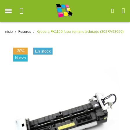
Inicio
Fusores
Kyocera FK1150 fusor remanufacturado (302RV93050)
-30%
En stock
Nuevo