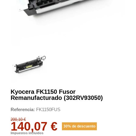
Kyocera FK1150 Fusor
Remanufacturado (302RV93050)
Referencia
FK1150FUS
200,10 €
140,07 €
30% de descuento
Impuestos incluidos