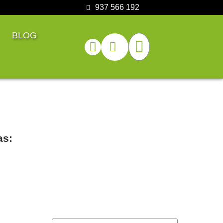
937 566 192
BLOG
as: