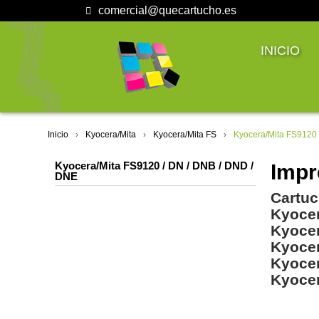
comercial@quecartucho.es
INICIO
Inicio
Kyocera/Mita
Kyocera/Mita FS
Kyocera/Mita FS9120 
Kyocera/Mita FS9120 / DN / DNB / DND /
Impr
DNE
Cartuc
Kyoce
Kyoce
Kyoce
Kyoce
Kyoce