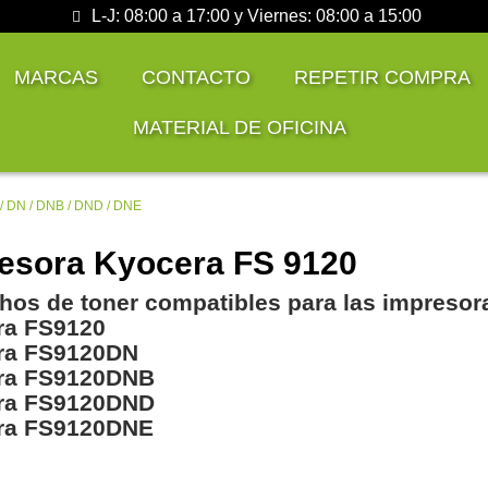
L-J: 08:00 a 17:00 y Viernes: 08:00 a 15:00
MARCAS
CONTACTO
REPETIR COMPRA
MATERIAL DE OFICINA
/ DN / DNB / DND / DNE
esora Kyocera FS 9120
hos de toner compatibles para las impresor
ra FS9120
ra FS9120DN
ra FS9120DNB
ra FS9120DND
ra FS9120DNE