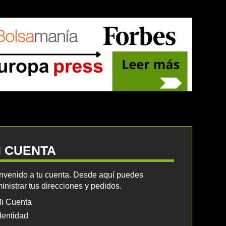
I CUENTA
nvenido a tu cuenta. Desde aquí puedes
inistrar tus direcciones y pedidos.
i Cuenta
dentidad