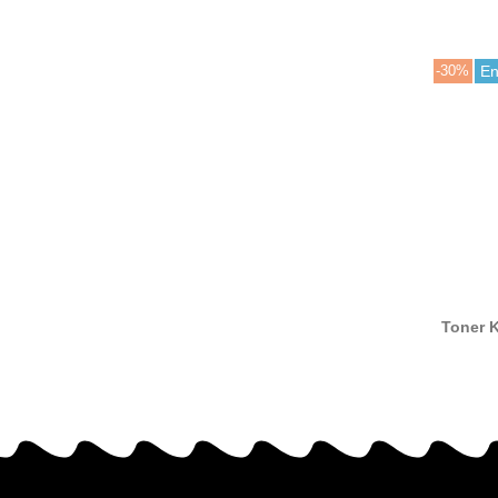
-30%
En
Toner 
70 comp