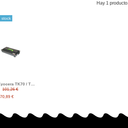
Hay 1 producto
 stock
Kyocera TK70 / TK-
atible reemplaza a
101,26 €
370AC010
70,89 €