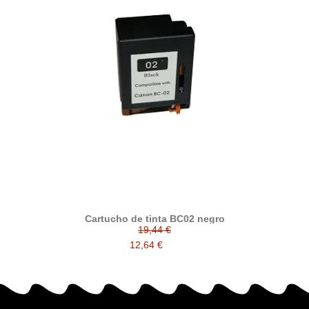
Cartucho de tinta BC02 negro
19,44 €
12,64 €