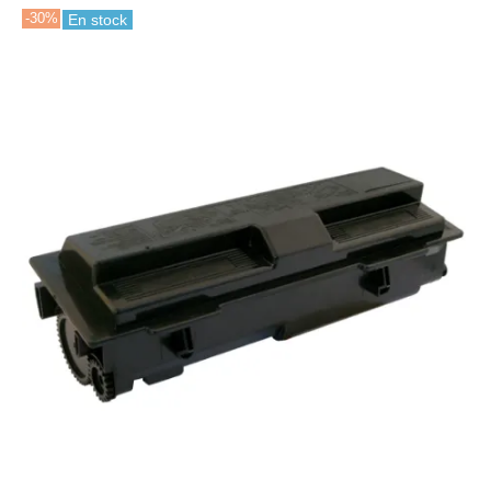
-30%
En stock