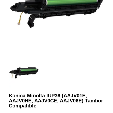
Konica Minolta IUP36 (AAJV01E,
AAJV0HE, AAJV0CE, AAJV06E) Tambor
Compatible