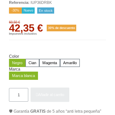
Referencia
IUP36DRBK
-30%
Nuevo
En stock
60,50 €
42,35 €
30% de descuento
Impuestos incluidos
Color
Negro
Cian
Magenta
Amarillo
Marca
Marca blanca
Añadir al carrito
🛡️ Garantía
GRATIS
de 5 años “anti letra pequeña”