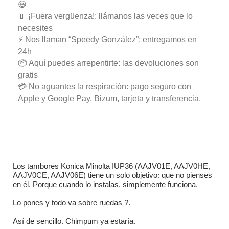
😃
📱 ¡Fuera vergüenza!: llámanos las veces que lo
necesites
⚡ Nos llaman “Speedy González”: entregamos en
24h
📦 Aquí puedes arrepentirte: las devoluciones son
gratis
💳 No aguantes la respiración: pago seguro con
Apple y Google Pay, Bizum, tarjeta y transferencia.
Los tambores Konica Minolta IUP36 (AAJV01E, AAJV0HE,
AAJV0CE, AAJV06E) tiene un solo objetivo: que no pienses
en él. Porque cuando lo instalas, simplemente funciona.
Lo pones y todo va sobre ruedas ?️.
Así de sencillo. Chimpum ya estaría.