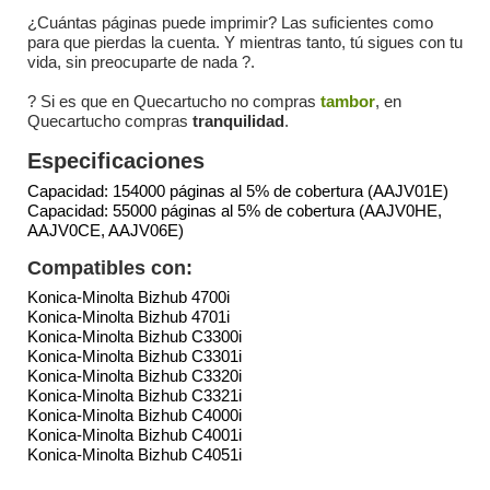
¿Cuántas páginas puede imprimir? Las suficientes como
para que pierdas la cuenta. Y mientras tanto, tú sigues con tu
vida, sin preocuparte de nada ?.
? Si es que en Quecartucho no compras
tambor
, en
Quecartucho compras
tranquilidad
.
Especificaciones
Capacidad: 154000 páginas al 5% de cobertura (AAJV01E)
Capacidad: 55000 páginas al 5% de cobertura (AAJV0HE,
AAJV0CE, AAJV06E)
Compatibles con:
Konica-Minolta Bizhub 4700i
Konica-Minolta Bizhub 4701i
Konica-Minolta Bizhub C3300i
Konica-Minolta Bizhub C3301i
Konica-Minolta Bizhub C3320i
Konica-Minolta Bizhub C3321i
Konica-Minolta Bizhub C4000i
Konica-Minolta Bizhub C4001i
Konica-Minolta Bizhub C4051i