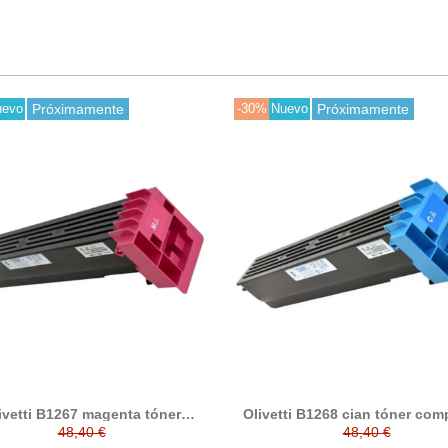
uevo
Próximamente
-30%
Nuevo
Próximamente
ivetti B1267 magenta tóner
Olivetti B1268 cian tóner com
compatible
48,40 €
48,40 €