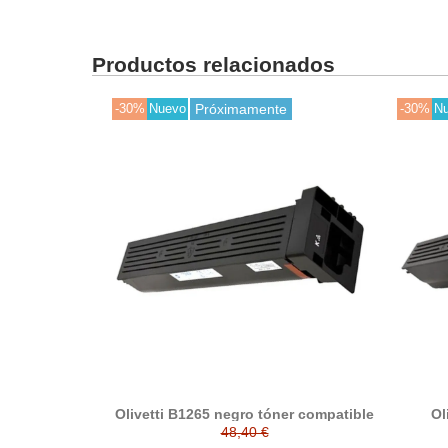
Productos relacionados
-30%
Nuevo
Próximamente
-30%
N
Olivetti B1265 negro tóner compatible
Ol
48,40 €