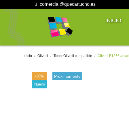
comercial@quecartucho.es
INICIO
Inicio
Olivetti
Toner Olivetti compatible
Olivetti B1266 amari
-30%
Próximamente
Nuevo