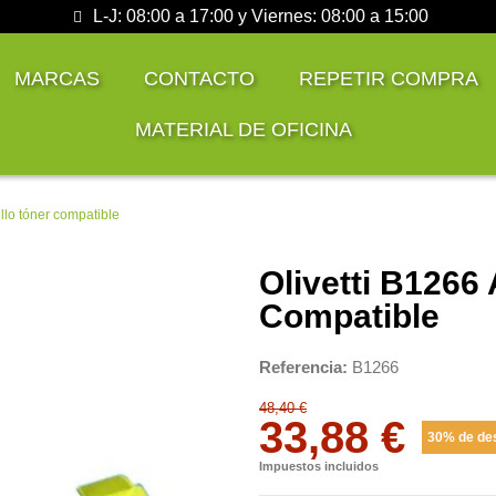
L-J: 08:00 a 17:00 y Viernes: 08:00 a 15:00
MARCAS
CONTACTO
REPETIR COMPRA
MATERIAL DE OFICINA
llo tóner compatible
Olivetti B1266
Compatible
Referencia
B1266
48,40 €
33,88 €
30% de de
Impuestos incluidos