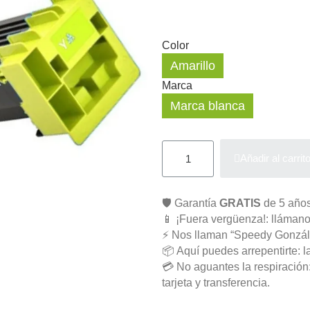
Color
Amarillo
Marca
Marca blanca
Añadir al carrit
🛡️ Garantía
GRATIS
de 5 años
📱 ¡Fuera vergüenza!: llámano
⚡ Nos llaman “Speedy Gonzál
📦 Aquí puedes arrepentirte: l
💳 No aguantes la respiració
tarjeta y transferencia.