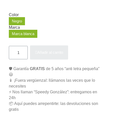
Color
Negro
Marca
Marca blanca
Añadir al carrito
🛡️ Garantía
GRATIS
de 5 años “anti letra pequeña”
😃
📱 ¡Fuera vergüenza!: llámanos las veces que lo
necesites
⚡ Nos llaman “Speedy González”: entregamos en
24h
📦 Aquí puedes arrepentirte: las devoluciones son
gratis