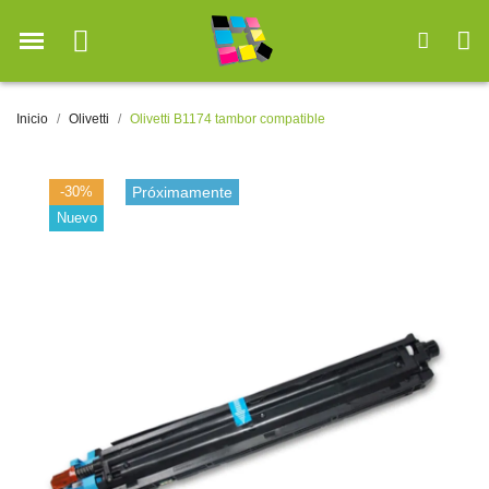
Inicio
Olivetti
Olivetti B1174 tambor compatible
-30%
Próximamente
Nuevo