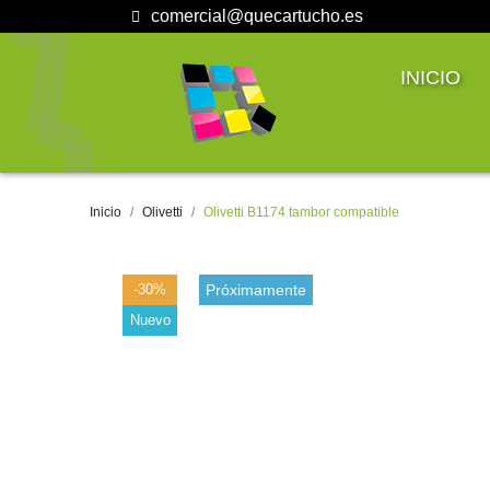
comercial@quecartucho.es
INICIO
Inicio
Olivetti
Olivetti B1174 tambor compatible
-30%
Próximamente
Nuevo