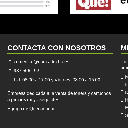
CONTACTA CON NOSOTROS
M
comercial@quecartucho.es
Bie
adm
937 566 192
M
L-J: 08:00 a 17:00 y Viernes: 08:00 a 15:00
I
D
Empresa dedicada a la venta de toners y cartuchos
a precios muy asequibles.
H
E
Equipo de Quecartucho
S