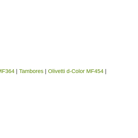
 MF364
|
Tambores
|
Olivetti d-Color MF454
|