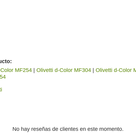
ucto:
d-Color MF254
|
Olivetti d-Color MF304
|
Olivetti d-Color
654
ti
No hay reseñas de clientes en este momento.