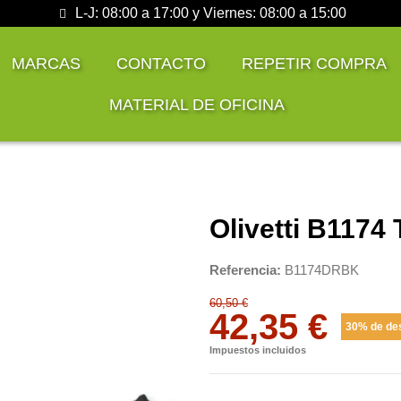
L-J: 08:00 a 17:00 y Viernes: 08:00 a 15:00
MARCAS
CONTACTO
REPETIR COMPRA
MATERIAL DE OFICINA
Olivetti B1174
Referencia
B1174DRBK
60,50 €
42,35 €
30% de de
Impuestos incluidos