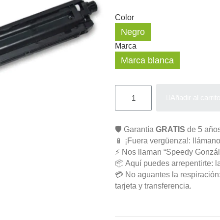
Color
Negro
Marca
Marca blanca
Añadir al carrit
🛡️ Garantía
GRATIS
de 5 años
📱 ¡Fuera vergüenza!: llámano
⚡ Nos llaman “Speedy Gonzál
📦 Aquí puedes arrepentirte: l
💳 No aguantes la respiració
tarjeta y transferencia.