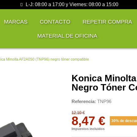
L-J: 08:00 a 17:00 y Viernes: 08:00 a 15:00
MARCAS
CONTACTO
REPETIR COMPRA
MATERIAL DE OFICINA
ica Minolta AF2A050 (TNP96) negro tóner compatible
Konica Minolt
Negro Tóner C
Referencia
TNP96
12,10 €
8,47 €
30% de descu
Impuestos incluidos