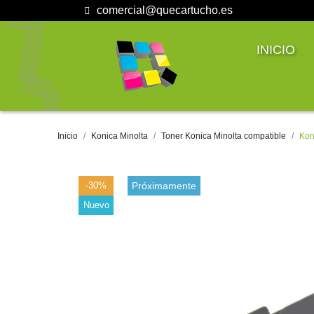
comercial@quecartucho.es
INICIO
Inicio
Konica Minolta
Toner Konica Minolta compatible
Kon
-30%
Próximamente
Nuevo