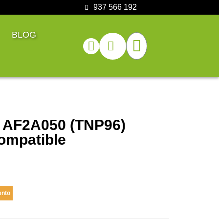
937 566 192
BLOG
a AF2A050 (TNP96)
ompatible
ento