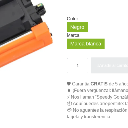
Color
Negro
Marca
Marca blanca
Añadir al carrit
🛡️ Garantía
GRATIS
de 5 años
📱 ¡Fuera vergüenza!: llámano
⚡ Nos llaman “Speedy Gonzál
📦 Aquí puedes arrepentirte: l
💳 No aguantes la respiració
tarjeta y transferencia.