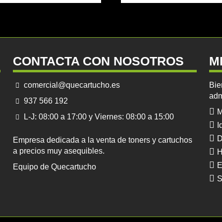
CONTACTA CON NOSOTROS
M
comercial@quecartucho.es
Bie
adm
937 566 192
M
L-J: 08:00 a 17:00 y Viernes: 08:00 a 15:00
I
D
Empresa dedicada a la venta de toners y cartuchos
a precios muy asequibles.
H
E
Equipo de Quecartucho
S