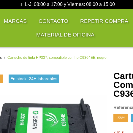
L-J: 08:00 a 17:00 y Viernes: 08:00 a 15:00
MARCAS
CONTACTO
REPETIR COMPRA
MATERIAL DE OFICINA
es
Cartucho de tinta HP337, compatible con hp C9364EE, negro
Cart
En stock: 24H laborables
Comp
Referenc
-35%
7,61 €