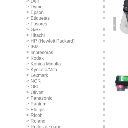
Dell
Dymo
Epson
Etiquetas
Fusores
G&G
Hitachi
HP (Hewlett Packard)
IBM
Impresoras
Kodak
Konica Minolta
Kyocera/Mita
Lexmark
NCR
OKI
Olivetti
Panasonic
Pantum
Philips
Ricoh
Roland
Rollos de papel