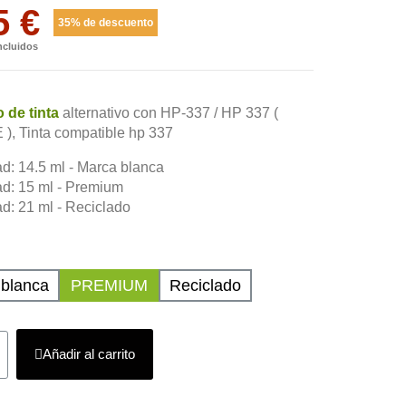
5 €
35% de descuento
ncluidos
 de tinta
alternativo con HP-337 / HP 337 (
), Tinta compatible hp 337
d: 14.5 ml - Marca blanca
d: 15 ml - Premium
d: 21 ml - Reciclado
blanca
PREMIUM
Reciclado
Añadir al carrito