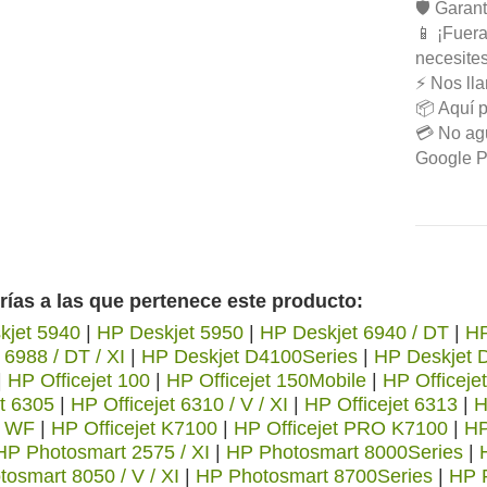
🛡️ Garan
📱 ¡Fuera
necesite
⚡ Nos ll
📦 Aquí p
💳 No agu
Google Pa
rías a las que pertenece este producto:
kjet 5940
|
HP Deskjet 5950
|
HP Deskjet 6940 / DT
|
HP
 6988 / DT / XI
|
HP Deskjet D4100Series
|
HP Deskjet 
|
HP Officejet 100
|
HP Officejet 150Mobile
|
HP Officeje
et 6305
|
HP Officejet 6310 / V / XI
|
HP Officejet 6313
|
H
/ WF
|
HP Officejet K7100
|
HP Officejet PRO K7100
|
HP
HP Photosmart 2575 / XI
|
HP Photosmart 8000Series
|
osmart 8050 / V / XI
|
HP Photosmart 8700Series
|
HP 