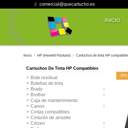
comercial@quecartucho.es
INICIO
Inicio
HP (Hewlett Packard)
Cartuchos de tinta HP compatibl
Cartuchos De Tinta HP Compatibles
-35%
Bote residual
Botellas de tinta
Brady
Brother
Caja de mantenimiento
Canon
Cintas compatibles
Cinturón de arrastre
Citizen