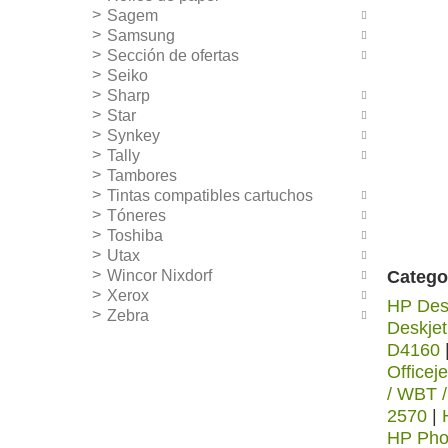
Sagem
Samsung
Sección de ofertas
Seiko
Sharp
Star
Synkey
Tally
Tambores
Tintas compatibles cartuchos
Tóneres
Toshiba
Utax
Wincor Nixdorf
Catego
Xerox
HP Des
Zebra
Deskjet
D4160
Officej
/ WBT 
2570
|
HP Phot