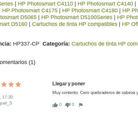
eries
|
HP Photosmart C4110
|
HP Photosmart C4140
|
|
HP Photosmart C4175
|
HP Photosmart C4180
|
HP Ph
tosmart D5065
|
HP Photosmart D5100Series
|
HP Phot
mart D5160
|
Cartuchos de tinta HP compatibles
|
HP Off
ncia
HP337-CP
Categoría
Cartuchos de tinta HP com
mentarios (1)
Llegar y poner
Muy contento. Cero quebraderos de cabeza y 
, 17:20
quel_S
0
0