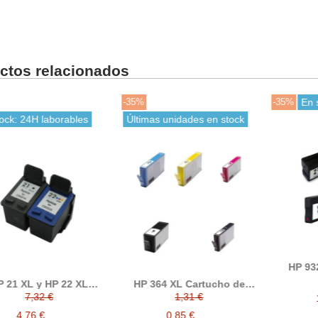
ctos relacionados
-35%
-35%
En 
ock: 24H laborables
Últimas unidades en stock
HP 93
cart
21 XL y HP 22 XL
HP 364 XL Cartucho de
c
artuchos de tinta
tinta compatible
7,32 €
1,31 €
compatibles
4,76 €
0,85 €