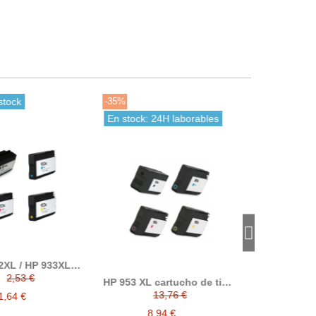
stock
-35%
En stock: 24H laborables
2XL / HP 933XL
uchos de tinta
2,53 €
HP 953 XL cartucho de tinta
ompatibles
compatible
13,76 €
1,64 €
8,94 €