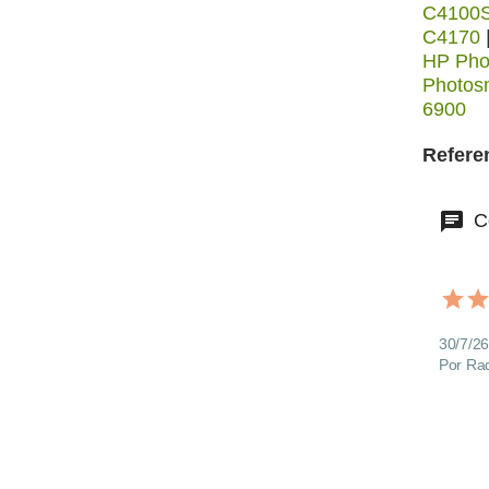
C4100S
C4170
HP Pho
Photos
6900
Refere
Co
30/7/26
Por Ra