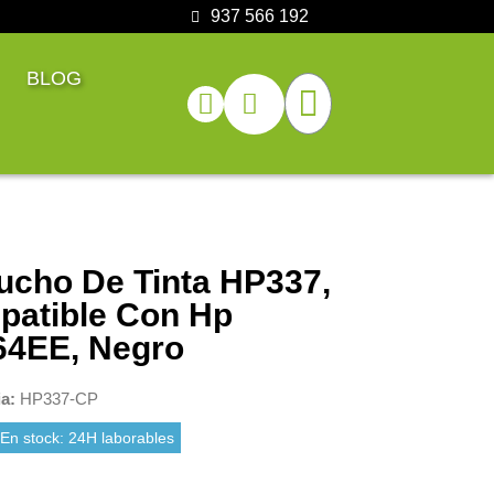
937 566 192
BLOG
ucho De Tinta HP337,
atible Con Hp
C9364EE, Negro
ia
HP337-CP
En stock: 24H laborables