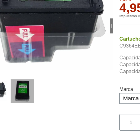
4,9
Impuestos i
Cartucho
C9364EE 
Capacida
Capacida
Capacida
Marca
Marca 