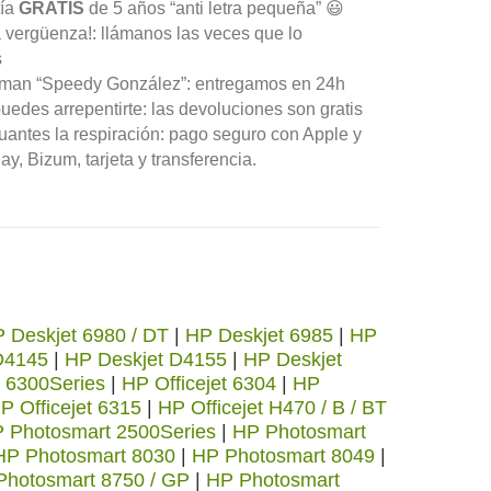
tía
GRATIS
de 5 años “anti letra pequeña” 😃
 vergüenza!: llámanos las veces que lo
s
aman “Speedy González”: entregamos en 24h
uedes arrepentirte: las devoluciones son gratis
antes la respiración: pago seguro con Apple y
y, Bizum, tarjeta y transferencia.
 Deskjet 6980 / DT
|
HP Deskjet 6985
|
HP
D4145
|
HP Deskjet D4155
|
HP Deskjet
t 6300Series
|
HP Officejet 6304
|
HP
P Officejet 6315
|
HP Officejet H470 / B / BT
 Photosmart 2500Series
|
HP Photosmart
HP Photosmart 8030
|
HP Photosmart 8049
|
Photosmart 8750 / GP
|
HP Photosmart