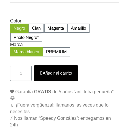
Color
Negro
Cian
Magenta
Amarillo
Photo Negro*
Marca
Marca blanca
PREMIUM
Añadir al carrito
🛡️ Garantía
GRATIS
de 5 años “anti letra pequeña”
😃
📱 ¡Fuera vergüenza!: llámanos las veces que lo
necesites
⚡ Nos llaman “Speedy González”: entregamos en
24h