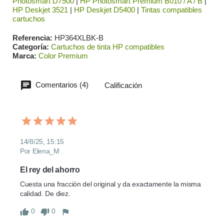
Photosmart D7500
|
HP Photosmart Premium B010 / A / B
|
HP Deskjet 3521
|
HP Deskjet D5400
|
Tintas compatibles
cartuchos
Referencia
HP364XLBK-B
Categoría
Cartuchos de tinta HP compatibles
Marca
Color Premium
Comentarios (4)
Calificación
14/8/25, 15:15
Por Elena_M
El rey del ahorro
Cuesta una fracción del original y da exactamente la misma 
calidad. De diez.
0
0