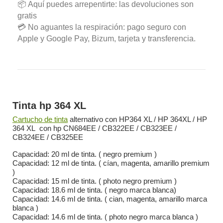
📦 Aquí puedes arrepentirte: las devoluciones son
gratis
💳 No aguantes la respiración: pago seguro con
Apple y Google Pay, Bizum, tarjeta y transferencia.
Tinta hp 364 XL
Cartucho de tinta
alternativo con HP364 XL / HP 364XL / HP
364 XL con hp CN684EE / CB322EE / CB323EE /
CB324EE / CB325EE
Capacidad: 20 ml de tinta. ( negro premium )
Capacidad: 12 ml de tinta. ( cían, magenta, amarillo premium
)
Capacidad: 15 ml de tinta. ( photo negro premium )
Capacidad: 18.6 ml de tinta. ( negro marca blanca)
Capacidad: 14.6 ml de tinta. ( cian, magenta, amarillo marca
blanca )
Capacidad: 14.6 ml de tinta. ( photo negro marca blanca )