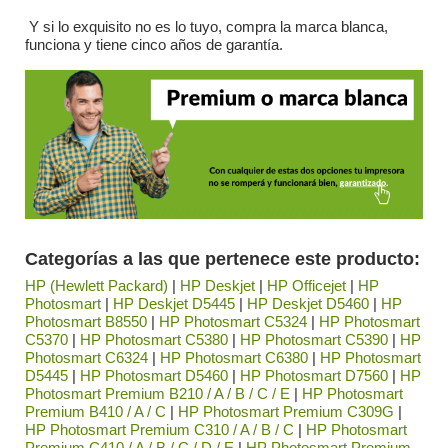
Y si lo exquisito no es lo tuyo, compra la marca blanca,
funciona y tiene cinco años de garantía.
Categorías a las que pertenece este producto:
HP (Hewlett Packard)
|
HP Deskjet
|
HP Officejet
|
HP
Photosmart
|
HP Deskjet D5445
|
HP Deskjet D5460
|
HP
Photosmart B8550
|
HP Photosmart C5324
|
HP Photosmart
C5370
|
HP Photosmart C5380
|
HP Photosmart C5390
|
HP
Photosmart C6324
|
HP Photosmart C6380
|
HP Photosmart
D5445
|
HP Photosmart D5460
|
HP Photosmart D7560
|
HP
Photosmart Premium B210 / A / B / C / E
|
HP Photosmart
Premium B410 / A / C
|
HP Photosmart Premium C309G
|
HP Photosmart Premium C310 / A / B / C
|
HP Photosmart
Premium C410 / A / B / C / D / E
|
HP Photosmart Premium