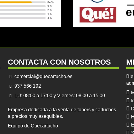
CONTACTA CON NOSOTROS
M
comercial@quecartucho.es
Bie
adm
937 566 192
M
L-J: 08:00 a 17:00 y Viernes: 08:00 a 15:00
I
D
Empresa dedicada a la venta de toners y cartuchos
a precios muy asequibles.
H
E
Equipo de Quecartucho
S