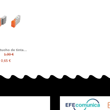
tucho de tinta
le BCI24 / BCI-24 /
1,00 €
 BCI-21 con Canon
002 / 0955B002 /
0,65 €
A002 / 6882A002