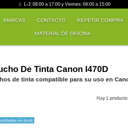
L-J: 08:00 a 17:00 y Viernes: 08:00 a 15:00
MARCAS
CONTACTO
REPETIR COMPRA
MATERIAL DE OFICINA
ucho De Tinta Canon I470D
hos de tinta compatible para su uso en Can
Hay 1 producto
 unidades en stock