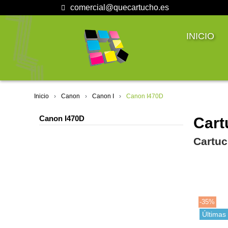
comercial@quecartucho.es
INICIO
Inicio
Canon
Canon I
Canon I470D
Canon I470D
Cart
Cartuc
-35%
Últimas