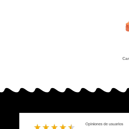
Car
compatib
BCI21 /
0954B
6881