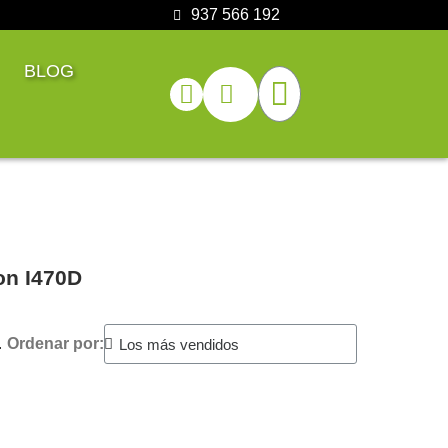
937 566 192
BLOG
on I470D
.
Ordenar por: