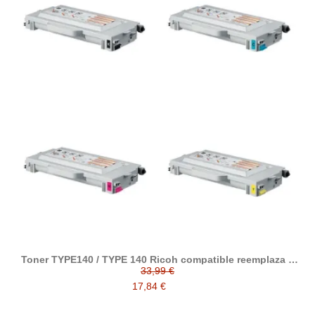
Toner TYPE140 / TYPE 140 Ricoh compatible reemplaza a
402097 / 402098 / 402099 / 402100
33,99 €
17,84 €