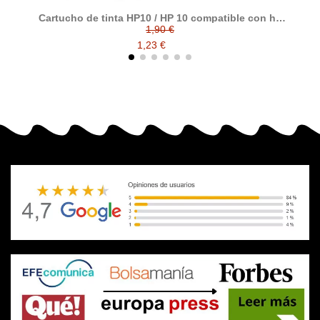
Cartucho de tinta HP10 / HP 10 compatible con hp
C4844A / C4841A / C4842A / C4843A
1,90 €
1,23 €