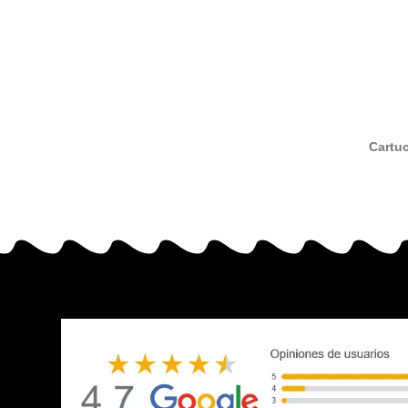
Cartu
neg