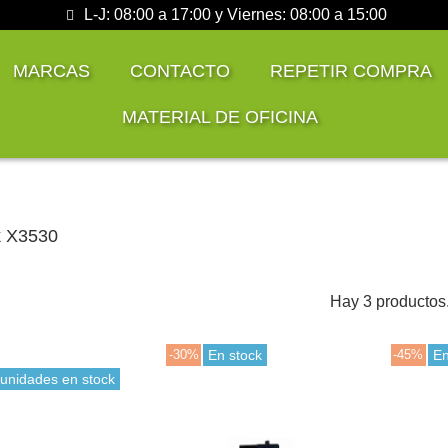
L-J: 08:00 a 17:00 y Viernes: 08:00 a 15:00
MARCAS
CONTACTO
REPETIR COMPRA
MATERIAL DE OFICINA
 X3530
Hay 3 productos
-30%
En stock
-45%
En
 unidades en stock