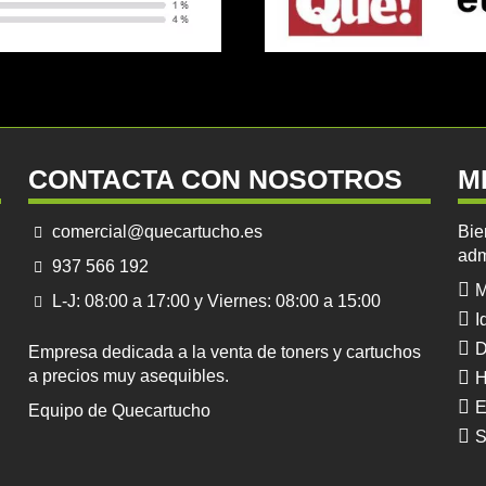
CONTACTA CON NOSOTROS
M
comercial@quecartucho.es
Bie
adm
937 566 192
M
L-J: 08:00 a 17:00 y Viernes: 08:00 a 15:00
I
D
Empresa dedicada a la venta de toners y cartuchos
a precios muy asequibles.
H
E
Equipo de Quecartucho
S