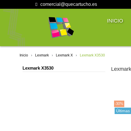
comercial@quecartucho.es
INICIO
Inicio
Lexmark
Lexmark X
Lexmark X3530
Lexmark X3530
Lexmark
-30%
Últimas