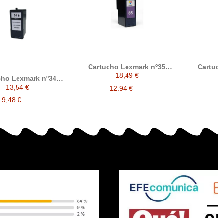
Cartucho Lexmark nº35
Cartu
tricolor compatible
tri
18,49 €
cho Lexmark nº34
ro compatible
13,54 €
12,94 €
018C0034E
9,48 €