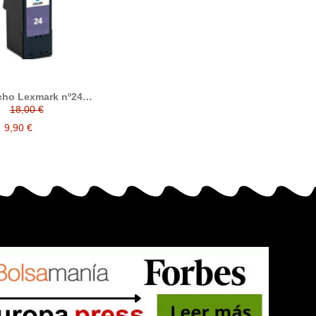
cho Lexmark nº24
color compatible
18,00 €
18C1524E
9,90 €