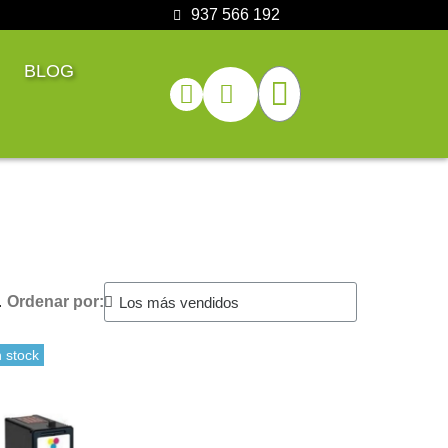
937 566 192
BLOG
.
Ordenar por:
 stock