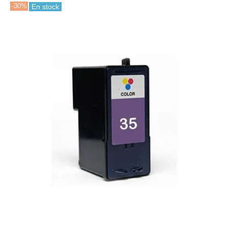
-30%
En stock